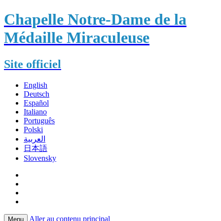
Chapelle Notre-Dame de la
Médaille Miraculeuse
Site officiel
English
Deutsch
Español
Italiano
Português
Polski
العربية
日本語
Slovensky
Aller au contenu principal
Menu