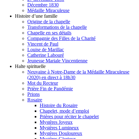
Décembre 1830
Médaille Miraculeuse
Histoire d’une famille
Origine de la chapelle
Transformations de la chapelle
Chapelle en ses détails
Compagnie des Filles de la Charité
Vincent de Paul
Louise de Marillac
Catherine Labouré
Jeunesse Mariale Vincentienne
Halte spirituelle
Neuvaine à Notre-Dame de la Médaille Miraculeuse
(2020) en direct à 18h30
Mot du Recteur
Prière Fin de Pandémie
Prions
Rosaire
Histoire du Rosaire
Chapelet, mode d’emploi
Prières pour réciter le chapelet
Mystères Joyeux
Mystères Lumineux
Mystères Douloureux
Mystères Glorieux