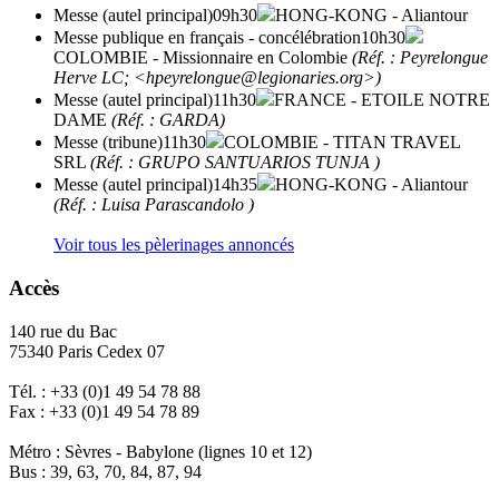
Messe (autel principal)
09h30
HONG-KONG
- Aliantour
Messe publique en français - concélébration
10h30
COLOMBIE
- Missionnaire en Colombie
(Réf. : Peyrelongue
Herve LC; <hpeyrelongue@legionaries.org>)
Messe (autel principal)
11h30
FRANCE
- ETOILE NOTRE
DAME
(Réf. : GARDA)
Messe (tribune)
11h30
COLOMBIE
- TITAN TRAVEL
SRL
(Réf. : GRUPO SANTUARIOS TUNJA )
Messe (autel principal)
14h35
HONG-KONG
- Aliantour
(Réf. : Luisa Parascandolo )
Voir tous les pèlerinages annoncés
Accès
140 rue du Bac
75340 Paris Cedex 07
Tél. : +33 (0)1 49 54 78 88
Fax : +33 (0)1 49 54 78 89
Métro : Sèvres - Babylone (lignes 10 et 12)
Bus : 39, 63, 70, 84, 87, 94