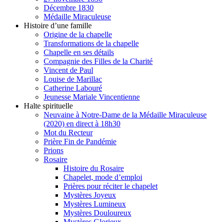
Décembre 1830
Médaille Miraculeuse
Histoire d’une famille
Origine de la chapelle
Transformations de la chapelle
Chapelle en ses détails
Compagnie des Filles de la Charité
Vincent de Paul
Louise de Marillac
Catherine Labouré
Jeunesse Mariale Vincentienne
Halte spirituelle
Neuvaine à Notre-Dame de la Médaille Miraculeuse
(2020) en direct à 18h30
Mot du Recteur
Prière Fin de Pandémie
Prions
Rosaire
Histoire du Rosaire
Chapelet, mode d’emploi
Prières pour réciter le chapelet
Mystères Joyeux
Mystères Lumineux
Mystères Douloureux
Mystères Glorieux