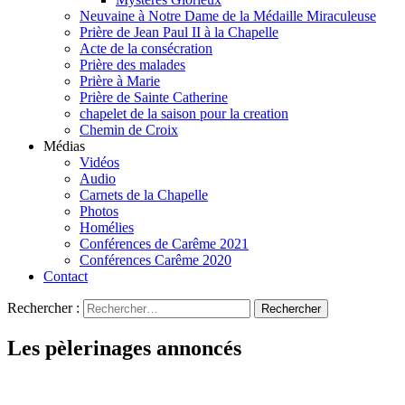
Neuvaine à Notre Dame de la Médaille Miraculeuse
Prière de Jean Paul II à la Chapelle
Acte de la consécration
Prière des malades
Prière à Marie
Prière de Sainte Catherine
chapelet de la saison pour la creation
Chemin de Croix
Médias
Vidéos
Audio
Carnets de la Chapelle
Photos
Homélies
Conférences de Carême 2021
Conférences Carême 2020
Contact
Rechercher :
Les pèlerinages annoncés