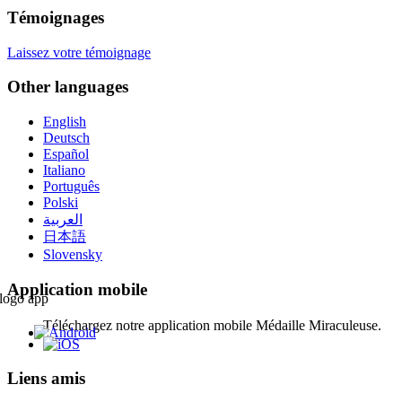
Témoignages
Laissez votre témoignage
Other languages
English
Deutsch
Español
Italiano
Português
Polski
العربية
日本語
Slovensky
Application mobile
Téléchargez notre application mobile Médaille Miraculeuse.
Liens amis