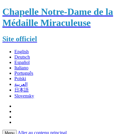
Chapelle Notre-Dame de la
Médaille Miraculeuse
Site officiel
English
Deutsch
Español
Italiano
Português
Polski
العربية
日本語
Slovensky
Aller au contenu principal
Menu