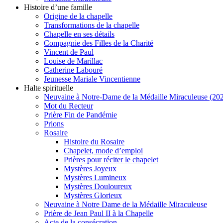
Histoire d’une famille
Origine de la chapelle
Transformations de la chapelle
Chapelle en ses détails
Compagnie des Filles de la Charité
Vincent de Paul
Louise de Marillac
Catherine Labouré
Jeunesse Mariale Vincentienne
Halte spirituelle
Neuvaine à Notre-Dame de la Médaille Miraculeuse (202
Mot du Recteur
Prière Fin de Pandémie
Prions
Rosaire
Histoire du Rosaire
Chapelet, mode d’emploi
Prières pour réciter le chapelet
Mystères Joyeux
Mystères Lumineux
Mystères Douloureux
Mystères Glorieux
Neuvaine à Notre Dame de la Médaille Miraculeuse
Prière de Jean Paul II à la Chapelle
Acte de la consécration