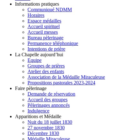
Informations pratiques
Communiqué NDMM
Horaires
Espace médailles
Accueil spirituel
Accueil messes
Bureau pèlerinage
Permanence téléphonique
Intentions de prière
La Chapelle aujourd’hui
Equipe
Groupes de prières
Atelier des enfants
Association de la Médaille Miraculeuse
Propositions pastorales 2023-2024
Faire pèlerinage
Demande de réservation
Accueil des groupes
Pèlerinages annoncés
Indulgence
Apparitions et Médaille
Nuit du 18 juillet 1830
27 novembre 1830
Décembre 1830
Médaille Miraculeuse