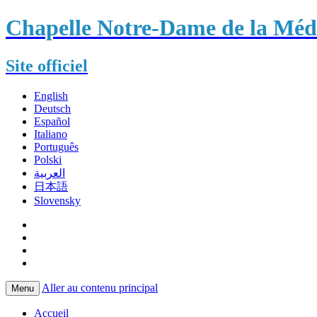
Chapelle Notre-Dame de la Méda
Site officiel
English
Deutsch
Español
Italiano
Português
Polski
العربية
日本語
Slovensky
Aller au contenu principal
Menu
Accueil