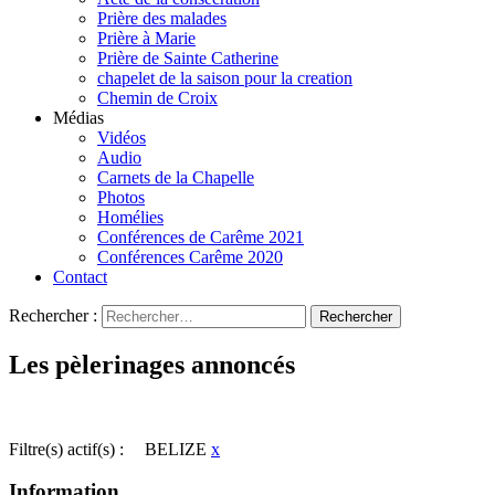
Prière des malades
Prière à Marie
Prière de Sainte Catherine
chapelet de la saison pour la creation
Chemin de Croix
Médias
Vidéos
Audio
Carnets de la Chapelle
Photos
Homélies
Conférences de Carême 2021
Conférences Carême 2020
Contact
Rechercher :
Les pèlerinages annoncés
Filtre(s) actif(s) :
BELIZE
x
Information