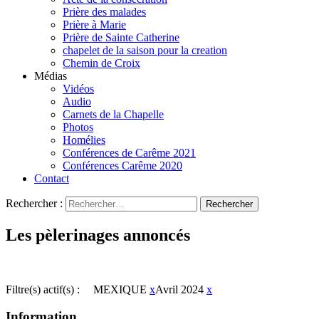
Prière des malades
Prière à Marie
Prière de Sainte Catherine
chapelet de la saison pour la creation
Chemin de Croix
Médias
Vidéos
Audio
Carnets de la Chapelle
Photos
Homélies
Conférences de Carême 2021
Conférences Carême 2020
Contact
Rechercher :
Les pèlerinages annoncés
Filtre(s) actif(s) :
MEXIQUE
x
Avril 2024
x
Information