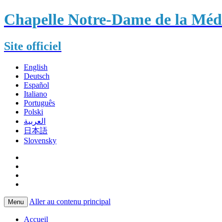
Chapelle Notre-Dame de la Méda
Site officiel
English
Deutsch
Español
Italiano
Português
Polski
العربية
日本語
Slovensky
Aller au contenu principal
Menu
Accueil