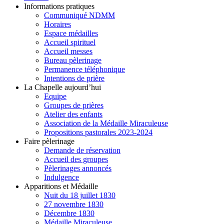
Informations pratiques
Communiqué NDMM
Horaires
Espace médailles
Accueil spirituel
Accueil messes
Bureau pèlerinage
Permanence téléphonique
Intentions de prière
La Chapelle aujourd’hui
Equipe
Groupes de prières
Atelier des enfants
Association de la Médaille Miraculeuse
Propositions pastorales 2023-2024
Faire pèlerinage
Demande de réservation
Accueil des groupes
Pèlerinages annoncés
Indulgence
Apparitions et Médaille
Nuit du 18 juillet 1830
27 novembre 1830
Décembre 1830
Médaille Miraculeuse