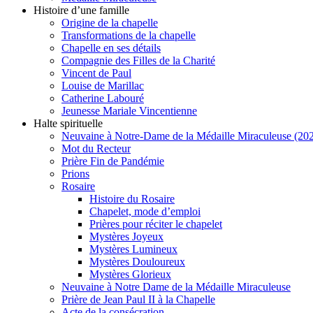
Histoire d’une famille
Origine de la chapelle
Transformations de la chapelle
Chapelle en ses détails
Compagnie des Filles de la Charité
Vincent de Paul
Louise de Marillac
Catherine Labouré
Jeunesse Mariale Vincentienne
Halte spirituelle
Neuvaine à Notre-Dame de la Médaille Miraculeuse (202
Mot du Recteur
Prière Fin de Pandémie
Prions
Rosaire
Histoire du Rosaire
Chapelet, mode d’emploi
Prières pour réciter le chapelet
Mystères Joyeux
Mystères Lumineux
Mystères Douloureux
Mystères Glorieux
Neuvaine à Notre Dame de la Médaille Miraculeuse
Prière de Jean Paul II à la Chapelle
Acte de la consécration