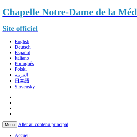
Chapelle Notre-Dame de la Méda
Site officiel
English
Deutsch
Español
Italiano
Português
Polski
العربية
日本語
Slovensky
Aller au contenu principal
Menu
Accueil