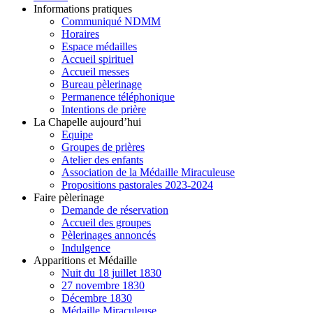
Informations pratiques
Communiqué NDMM
Horaires
Espace médailles
Accueil spirituel
Accueil messes
Bureau pèlerinage
Permanence téléphonique
Intentions de prière
La Chapelle aujourd’hui
Equipe
Groupes de prières
Atelier des enfants
Association de la Médaille Miraculeuse
Propositions pastorales 2023-2024
Faire pèlerinage
Demande de réservation
Accueil des groupes
Pèlerinages annoncés
Indulgence
Apparitions et Médaille
Nuit du 18 juillet 1830
27 novembre 1830
Décembre 1830
Médaille Miraculeuse