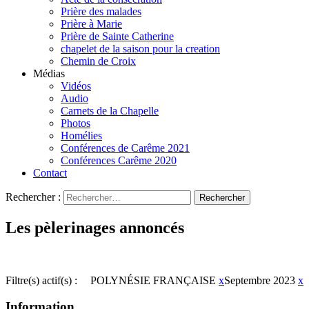
Prière des malades
Prière à Marie
Prière de Sainte Catherine
chapelet de la saison pour la creation
Chemin de Croix
Médias
Vidéos
Audio
Carnets de la Chapelle
Photos
Homélies
Conférences de Carême 2021
Conférences Carême 2020
Contact
Rechercher :
Les pèlerinages annoncés
Filtre(s) actif(s) :
POLYNÉSIE FRANÇAISE
x
Septembre 2023
x
Information