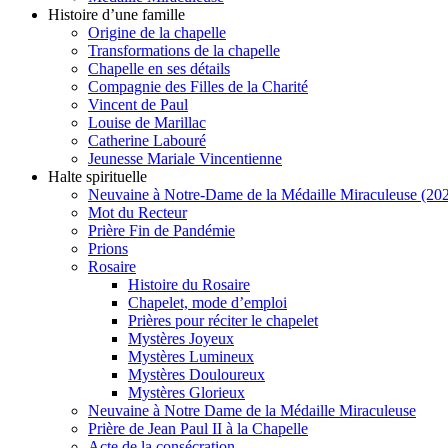
Histoire d’une famille
Origine de la chapelle
Transformations de la chapelle
Chapelle en ses détails
Compagnie des Filles de la Charité
Vincent de Paul
Louise de Marillac
Catherine Labouré
Jeunesse Mariale Vincentienne
Halte spirituelle
Neuvaine à Notre-Dame de la Médaille Miraculeuse (202
Mot du Recteur
Prière Fin de Pandémie
Prions
Rosaire
Histoire du Rosaire
Chapelet, mode d’emploi
Prières pour réciter le chapelet
Mystères Joyeux
Mystères Lumineux
Mystères Douloureux
Mystères Glorieux
Neuvaine à Notre Dame de la Médaille Miraculeuse
Prière de Jean Paul II à la Chapelle
Acte de la consécration