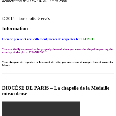
délibération n°2006-130 du 9 mai 2006.
© 2015 – tous droits réservés
Information
Lieu de prière et recueillement, merci de respecter le
SILENCE.
You are kindly requested to be properly dressed when you enter the chapel respecting the
sanctity of the place. THANK YOU.
Vous êtes prie de respecter ce lieu saint de culte, par une tenue et comportement corrects.
Merci.
DIOCÈSE DE PARIS – La chapelle de la Médaille
miraculeuse