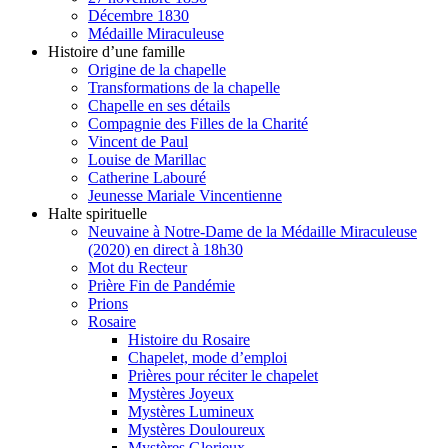
Décembre 1830
Médaille Miraculeuse
Histoire d’une famille
Origine de la chapelle
Transformations de la chapelle
Chapelle en ses détails
Compagnie des Filles de la Charité
Vincent de Paul
Louise de Marillac
Catherine Labouré
Jeunesse Mariale Vincentienne
Halte spirituelle
Neuvaine à Notre-Dame de la Médaille Miraculeuse
(2020) en direct à 18h30
Mot du Recteur
Prière Fin de Pandémie
Prions
Rosaire
Histoire du Rosaire
Chapelet, mode d’emploi
Prières pour réciter le chapelet
Mystères Joyeux
Mystères Lumineux
Mystères Douloureux
Mystères Glorieux