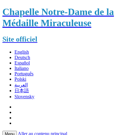
Chapelle Notre-Dame de la
Médaille Miraculeuse
Site officiel
English
Deutsch
Español
Italiano
Português
Polski
العربية
日本語
Slovensky
Aller au contenu principal
Menu