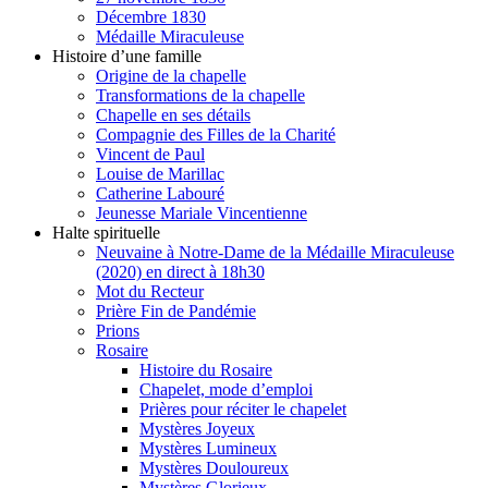
Décembre 1830
Médaille Miraculeuse
Histoire d’une famille
Origine de la chapelle
Transformations de la chapelle
Chapelle en ses détails
Compagnie des Filles de la Charité
Vincent de Paul
Louise de Marillac
Catherine Labouré
Jeunesse Mariale Vincentienne
Halte spirituelle
Neuvaine à Notre-Dame de la Médaille Miraculeuse
(2020) en direct à 18h30
Mot du Recteur
Prière Fin de Pandémie
Prions
Rosaire
Histoire du Rosaire
Chapelet, mode d’emploi
Prières pour réciter le chapelet
Mystères Joyeux
Mystères Lumineux
Mystères Douloureux
Mystères Glorieux