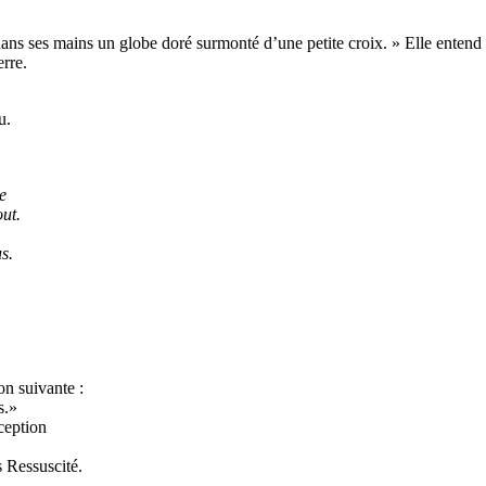
dans ses mains un globe doré surmonté d’une petite croix. » Elle entend
erre.
u.
e
ut.
s.
ion suivante :
s.»
ception
s Ressuscité.