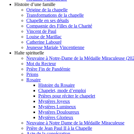
Histoire d’une famille
Origine de la chapelle
Transformations de la chapelle
Chapelle en ses détails
Compagnie des Filles de la Charité
Vincent de Paul
Louise de Marillac
Catherine Labouré
Jeunesse Mariale Vincentienne
Halte spirituelle
Neuvaine à Notre-Dame de la Médaille Miraculeuse (202
Mot du Recteur
Prière Fin de Pandémie
Prions
Rosaire
Histoire du Rosaire
Chapelet, mode d’emploi
Prières pour réciter le chapelet
Mystères Joyeux
Mystères Lumineux
Mystères Douloureux
Mystères Glorieux
Neuvaine à Notre Dame de la Médaille Miraculeuse
Prière de Jean Paul II à la Chapelle
Acte de la consécration