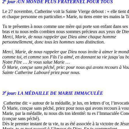
e
2
jour :UN MONDE PLUS FRATERNEL POUR TOUS
Le 27 novembre, Catherine voit la Sainte Vierge debout : « elle tient 
et chaque personne en particulier.» Marie, tu tiens entre tes mains la T
Tu te présentes à nous comme une mère qui porte son enfant dans ses
bras et tu nous redis combien nous sommes précieux aux yeux de Die
Merci, Marie, de nous rappeler que Dieu aime chaque homme
personnellement, donc tous les hommes sans distinction.
Merci, Marie, de nous rappeler que Dieu nous invite à aimer le mond
comme toi, et comme son Fils l’a aimé, en donnant sa vie jusqu’au bo
Notre Père … Je vous salue Marie …
Ô Marie, conçue sans péché, prie: pour nous qui avons recours à Vou
Sainte Catherine Labouré priez pour nous.
e
3
jour: LA MÉDAILLE DE MARIE IMMACULÉE
Catherine dit: « autour de la médaille, je lus, en lettres d’or, l’invocat
Ô Marie, conçue sans péché, priez pour nous qui avons recours à vou
Marie, par la médaille, tu nous dis ton identité: tu es l’Immaculée Con
(conçue sans péché).
Dès le premier instant de ta vie, tu as été associée à la victoire de Jésu
Marie, tu es tout accueil à l’Amour de Dieu. En te contemplant,