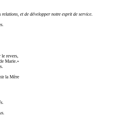
 relations, et de développer notre esprit de service.
s.
 le revers,
 de Marie.»
s.
nir la Mère
s.
us.