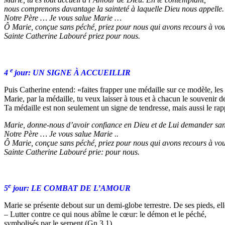
nous comprenons davantage la sainteté à laquelle Dieu nous appelle.
Notre Père … Je vous salue Marie …
Ô Marie, conçue sans péché, priez pour nous qui avons recours à vou
Sainte Catherine Labouré priez pour nous.
e
4
jour: UN SIGNE À ACCUEILLIR
Puis Catherine entend: «faites frapper une médaille sur ce modèle, les
Marie, par la médaille, tu veux laisser à tous et à chacun le souvenir 
Ta médaille est non seulement un signe de tendresse, mais aussi le ra
Marie, donne-nous d’avoir confiance en Dieu et de Lui demander sans
Notre Père … Je vous salue Marie ..
Ô Marie, conçue sans péché, priez pour nous qui avons recours à vou
Sainte Catherine Labouré prie: pour nous.
e
5
jour: LE COMBAT DE L’AMOUR
Marie se présente debout sur un demi-globe terrestre. De ses pieds, el
– Lutter contre ce qui nous abîme le cœur: le démon et le péché,
symbolisés par le serpent (Gn 3,1).