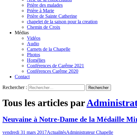
Prière des malades
Prière à Marie
Prière de Sainte Catherine
chapelet de la saison pour la creation
Chemin de Croix
Médias
Vidéos
Audio
Carnets de la Chapelle
Photos
Homélies
Conférences de Carême 2021
Conférences Carême 2020
Contact
Rechercher :
Tous les articles par
Administrat
Neuvaine à Notre-Dame de la Médaille Mi
vendredi 31 mars 2017
Actualités
Administrateur Chapelle