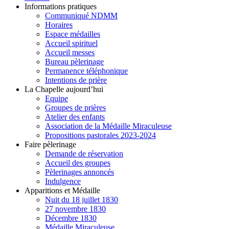
Informations pratiques
Communiqué NDMM
Horaires
Espace médailles
Accueil spirituel
Accueil messes
Bureau pèlerinage
Permanence téléphonique
Intentions de prière
La Chapelle aujourd’hui
Equipe
Groupes de prières
Atelier des enfants
Association de la Médaille Miraculeuse
Propositions pastorales 2023-2024
Faire pèlerinage
Demande de réservation
Accueil des groupes
Pèlerinages annoncés
Indulgence
Apparitions et Médaille
Nuit du 18 juillet 1830
27 novembre 1830
Décembre 1830
Médaille Miraculeuse