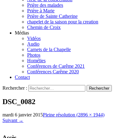
Prière des malades
Prière à Marie
Prière de Sainte Catherine
chapelet de la saison pour la creation
Chemin de Croix
Médias
Vidéos
Audio
Carnets de la Chapelle
Photos
Homélies
Conférences de Carême 2021
Conférences Carême 2020
Contact
Rechercher :
DSC_0082
mardi 6 janvier 2015
Pleine résolution (2896 × 1944)
Suivant
→
Accès