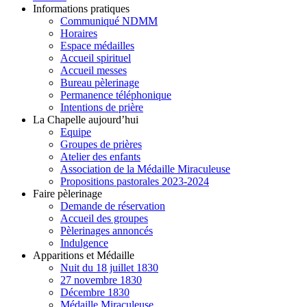
Informations pratiques
Communiqué NDMM
Horaires
Espace médailles
Accueil spirituel
Accueil messes
Bureau pèlerinage
Permanence téléphonique
Intentions de prière
La Chapelle aujourd’hui
Equipe
Groupes de prières
Atelier des enfants
Association de la Médaille Miraculeuse
Propositions pastorales 2023-2024
Faire pèlerinage
Demande de réservation
Accueil des groupes
Pèlerinages annoncés
Indulgence
Apparitions et Médaille
Nuit du 18 juillet 1830
27 novembre 1830
Décembre 1830
Médaille Miraculeuse