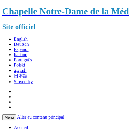
Chapelle Notre-Dame de la Méda
Site officiel
English
Deutsch
Español
Italiano
Português
Polski
العربية
日本語
Slovensky
Aller au contenu principal
Menu
Accueil