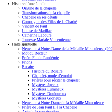
Histoire d’une famille
Origine de la chapelle
Transformations de la chapelle
Chapelle en ses détails
Compagnie des Filles de la Charité
Vincent de Paul
Louise de Marillac
Catherine Labouré
Jeunesse Mariale Vincentienne
Halte spirituelle
Neuvaine à Notre-Dame de la Médaille Miraculeuse (202
Mot du Recteur
Prière Fin de Pandémie
Prions
Rosaire
Histoire du Rosaire
Chapelet, mode d’emploi
Prières pour réciter le chapelet
Mystères Joyeux
Mystères Lumineux
Mystères Douloureux
Mystères Glorieux
Neuvaine à Notre Dame de la Médaille Miraculeuse
Prière de Jean Paul II à la Chapelle
Acte de la consécration