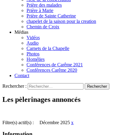
Prière des malades
Prière à Marie
Prière de Sainte Catherine
chapelet de la saison pour la creation
Chemin de Croix
Médias
Vidéos
Audio
Carnets de la Chapelle
Photos
Homélies
Conférences de Carême 2021
Conférences Carême 2020
Contact
Rechercher :
Les pèlerinages annoncés
Filtre(s) actif(s) :
Décembre 2025
x
Information