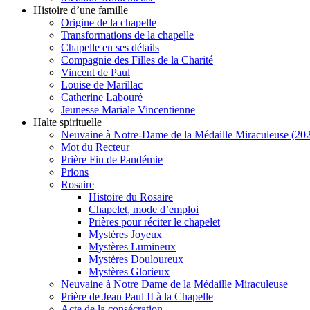
Histoire d’une famille
Origine de la chapelle
Transformations de la chapelle
Chapelle en ses détails
Compagnie des Filles de la Charité
Vincent de Paul
Louise de Marillac
Catherine Labouré
Jeunesse Mariale Vincentienne
Halte spirituelle
Neuvaine à Notre-Dame de la Médaille Miraculeuse (202
Mot du Recteur
Prière Fin de Pandémie
Prions
Rosaire
Histoire du Rosaire
Chapelet, mode d’emploi
Prières pour réciter le chapelet
Mystères Joyeux
Mystères Lumineux
Mystères Douloureux
Mystères Glorieux
Neuvaine à Notre Dame de la Médaille Miraculeuse
Prière de Jean Paul II à la Chapelle
Acte de la consécration