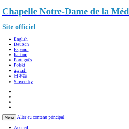
Chapelle Notre-Dame de la Méda
Site officiel
English
Deutsch
Español
Italiano
Português
Polski
العربية
日本語
Slovensky
Aller au contenu principal
Menu
Accueil