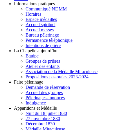
Informations pratiques
Communiqué NDMM
Horaires
Espace médailles
Accueil spirituel
Accueil messes
Bureau pèlerinage
Permanence téléphonique
Intentions de prière
La Chapelle aujourd’hui
Equipe
Groupes de prières
Atelier des enfants
Association de la Médaille Miraculeuse
Propositions pastorales 2023-2024
Faire pèlerinage
Demande de réservation
Accueil des groupes
Pèlerinages annoncés
Indulgence
Apparitions et Médaille
Nuit du 18 juillet 1830
27 novembre 1830
Décembre 1830
Médaille Miraculeuse