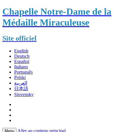
Chapelle Notre-Dame de la
Médaille Miraculeuse
Site officiel
English
Deutsch
Español
Italiano
Português
Polski
العربية
日本語
Slovensky
Aller au contenu principal
Menu