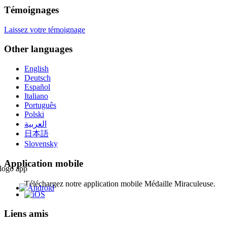
Témoignages
Laissez votre témoignage
Other languages
English
Deutsch
Español
Italiano
Português
Polski
العربية
日本語
Slovensky
Application mobile
Téléchargez notre application mobile Médaille Miraculeuse.
Liens amis