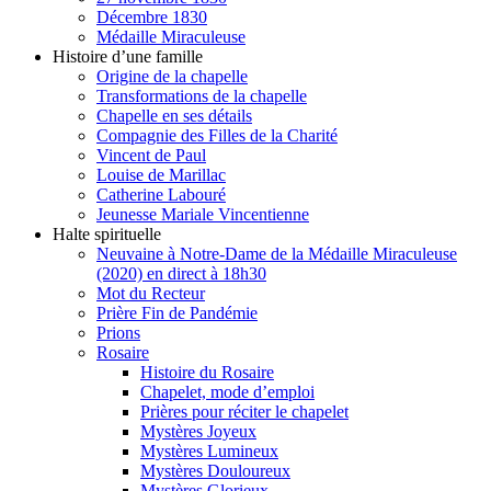
Décembre 1830
Médaille Miraculeuse
Histoire d’une famille
Origine de la chapelle
Transformations de la chapelle
Chapelle en ses détails
Compagnie des Filles de la Charité
Vincent de Paul
Louise de Marillac
Catherine Labouré
Jeunesse Mariale Vincentienne
Halte spirituelle
Neuvaine à Notre-Dame de la Médaille Miraculeuse
(2020) en direct à 18h30
Mot du Recteur
Prière Fin de Pandémie
Prions
Rosaire
Histoire du Rosaire
Chapelet, mode d’emploi
Prières pour réciter le chapelet
Mystères Joyeux
Mystères Lumineux
Mystères Douloureux
Mystères Glorieux