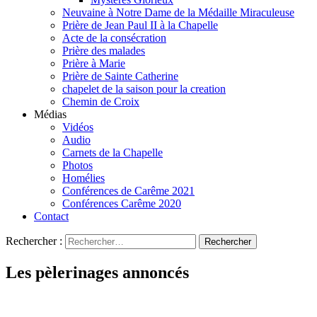
Neuvaine à Notre Dame de la Médaille Miraculeuse
Prière de Jean Paul II à la Chapelle
Acte de la consécration
Prière des malades
Prière à Marie
Prière de Sainte Catherine
chapelet de la saison pour la creation
Chemin de Croix
Médias
Vidéos
Audio
Carnets de la Chapelle
Photos
Homélies
Conférences de Carême 2021
Conférences Carême 2020
Contact
Rechercher :
Les pèlerinages annoncés