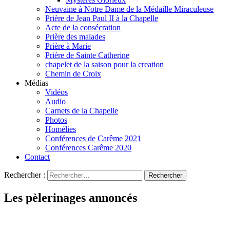
Neuvaine à Notre Dame de la Médaille Miraculeuse
Prière de Jean Paul II à la Chapelle
Acte de la consécration
Prière des malades
Prière à Marie
Prière de Sainte Catherine
chapelet de la saison pour la creation
Chemin de Croix
Médias
Vidéos
Audio
Carnets de la Chapelle
Photos
Homélies
Conférences de Carême 2021
Conférences Carême 2020
Contact
Rechercher :
Les pèlerinages annoncés