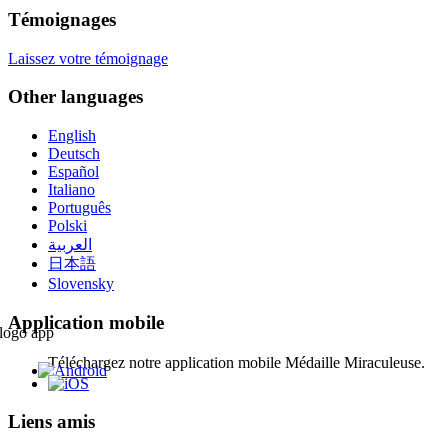
Témoignages
Laissez votre témoignage
Other languages
English
Deutsch
Español
Italiano
Português
Polski
العربية
日本語
Slovensky
Application mobile
Téléchargez notre application mobile Médaille Miraculeuse.
Liens amis