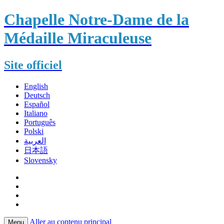
Chapelle Notre-Dame de la
Médaille Miraculeuse
Site officiel
English
Deutsch
Español
Italiano
Português
Polski
العربية
日本語
Slovensky
Aller au contenu principal
Menu