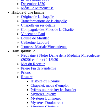
Décembre 1830
Médaille Miraculeuse
Histoire d’une famille
Origine de la chapelle
Transformations de la chapelle
Chapelle en ses détails
Compagnie des Filles de la Charité
Vincent de Paul
Louise de Marillac
Catherine Labouré
Jeunesse Mariale Vincentienne
Halte spirituelle
Neuvaine à Notre-Dame de la Médaille Miraculeuse
(2020) en direct à 18h30
Mot du Recteur
Prière Fin de Pandémie
Prions
Rosaire
Histoire du Rosaire
Chapelet, mode d’emploi
Prières pour réciter le chapelet
Mystères Joyeux
Mystères Lumineux
Mystères Douloureux
Mystères Glorieux