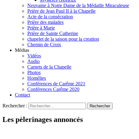
Neuvaine à Notre Dame de la Médaille Miraculeuse
Prière de Jean Paul II à la Chapelle
Acte de la consécration
Prière des malades
Prière à Marie
Prière de Sainte Catherine
chapelet de la saison pour la creation
Chemin de Croix
Médias
Vidéos
Audio
Carnets de la Chapelle
Photos
Homélies
Conférences de Carême 2021
Conférences Carême 2020
Contact
Rechercher :
Les pèlerinages annoncés