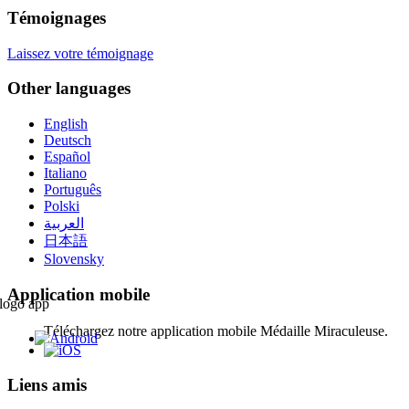
Témoignages
Laissez votre témoignage
Other languages
English
Deutsch
Español
Italiano
Português
Polski
العربية
日本語
Slovensky
Application mobile
Téléchargez notre application mobile Médaille Miraculeuse.
Liens amis