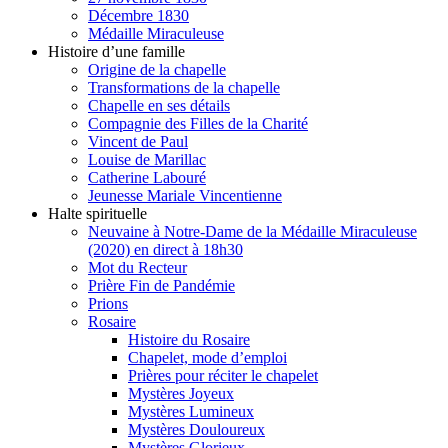
Décembre 1830
Médaille Miraculeuse
Histoire d’une famille
Origine de la chapelle
Transformations de la chapelle
Chapelle en ses détails
Compagnie des Filles de la Charité
Vincent de Paul
Louise de Marillac
Catherine Labouré
Jeunesse Mariale Vincentienne
Halte spirituelle
Neuvaine à Notre-Dame de la Médaille Miraculeuse
(2020) en direct à 18h30
Mot du Recteur
Prière Fin de Pandémie
Prions
Rosaire
Histoire du Rosaire
Chapelet, mode d’emploi
Prières pour réciter le chapelet
Mystères Joyeux
Mystères Lumineux
Mystères Douloureux
Mystères Glorieux