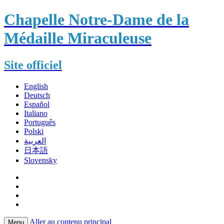
Chapelle Notre-Dame de la
Médaille Miraculeuse
Site officiel
English
Deutsch
Español
Italiano
Português
Polski
العربية
日本語
Slovensky
Aller au contenu principal
Menu