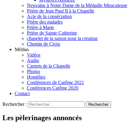
Neuvaine à Notre Dame de la Médaille Miraculeuse
Prière de Jean Paul II à la Chapelle
Acte de la consécration
Prière des malades
Prière à Marie
Prière de Sainte Catherine
chapelet de la saison pour la creation
Chemin de Croix
Médias
Vidéos
Audio
Carnets de la Chapelle
Photos
Homélies
Conférences de Carême 2021
Conférences Carême 2020
Contact
Rechercher :
Les pèlerinages annoncés