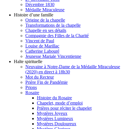
Décembre 1830
Médaille Miraculeuse
Histoire d’une famille
Origine de la chapelle
Transformations de la chapelle
Chapelle en ses détails
Compagnie des Filles de la Charité
Vincent de Paul
Louise de Marillac
Catherine Labouré
Jeunesse Mariale Vincentienne
Halte spirituelle
Neuvaine à Notre-Dame de la Médaille Miraculeuse
(2020) en direct à 18h30
Mot du Recteur
Prière Fin de Pandémie
Prions
Rosaire
Histoire du Rosaire
Chapelet, mode d’emploi
Prières pour réciter le chapelet
Mystères Joyeux
Mystères Lumineux
Mystères Douloureux
Mystères Glorieux