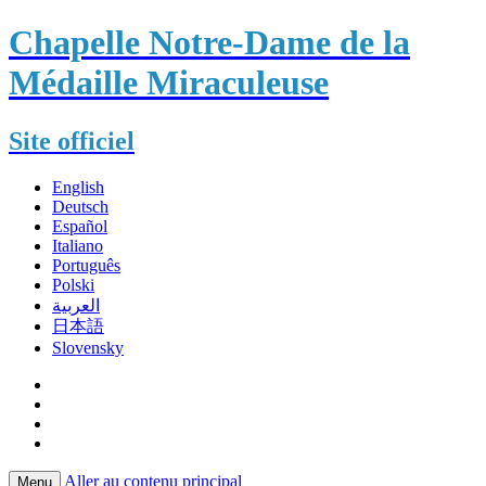
Chapelle Notre-Dame de la
Médaille Miraculeuse
Site officiel
English
Deutsch
Español
Italiano
Português
Polski
العربية
日本語
Slovensky
Aller au contenu principal
Menu