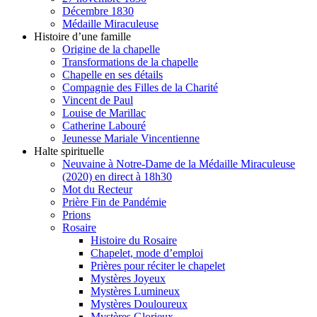
Décembre 1830
Médaille Miraculeuse
Histoire d’une famille
Origine de la chapelle
Transformations de la chapelle
Chapelle en ses détails
Compagnie des Filles de la Charité
Vincent de Paul
Louise de Marillac
Catherine Labouré
Jeunesse Mariale Vincentienne
Halte spirituelle
Neuvaine à Notre-Dame de la Médaille Miraculeuse
(2020) en direct à 18h30
Mot du Recteur
Prière Fin de Pandémie
Prions
Rosaire
Histoire du Rosaire
Chapelet, mode d’emploi
Prières pour réciter le chapelet
Mystères Joyeux
Mystères Lumineux
Mystères Douloureux
Mystères Glorieux