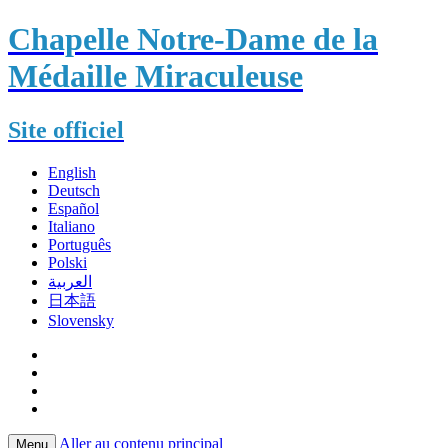
Chapelle Notre-Dame de la
Médaille Miraculeuse
Site officiel
English
Deutsch
Español
Italiano
Português
Polski
العربية
日本語
Slovensky
Aller au contenu principal
Menu