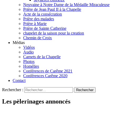
Neuvaine à Notre Dame de la Médaille Miraculeuse
Prière de Jean Paul II à la Chapelle
Acte de la consécration
Prière des malades
Prière à Marie
Prière de Sainte Catherine
chapelet de la saison pour la creation
Chemin de Croix
Médias
Vidéos
Audio
Carnets de la Chapelle
Photos
Homélies
Conférences de Carême 2021
Conférences Carême 2020
Contact
Rechercher :
Les pèlerinages annoncés