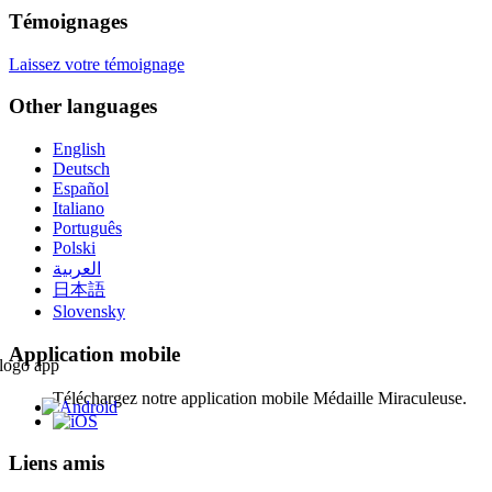
Témoignages
Laissez votre témoignage
Other languages
English
Deutsch
Español
Italiano
Português
Polski
العربية
日本語
Slovensky
Application mobile
Téléchargez notre application mobile Médaille Miraculeuse.
Liens amis