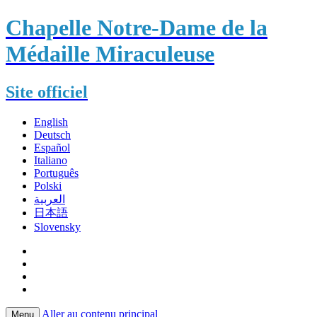
Chapelle Notre-Dame de la
Médaille Miraculeuse
Site officiel
English
Deutsch
Español
Italiano
Português
Polski
العربية
日本語
Slovensky
Aller au contenu principal
Menu