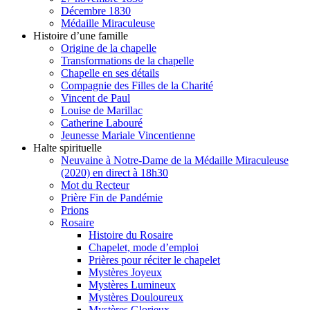
Décembre 1830
Médaille Miraculeuse
Histoire d’une famille
Origine de la chapelle
Transformations de la chapelle
Chapelle en ses détails
Compagnie des Filles de la Charité
Vincent de Paul
Louise de Marillac
Catherine Labouré
Jeunesse Mariale Vincentienne
Halte spirituelle
Neuvaine à Notre-Dame de la Médaille Miraculeuse
(2020) en direct à 18h30
Mot du Recteur
Prière Fin de Pandémie
Prions
Rosaire
Histoire du Rosaire
Chapelet, mode d’emploi
Prières pour réciter le chapelet
Mystères Joyeux
Mystères Lumineux
Mystères Douloureux
Mystères Glorieux