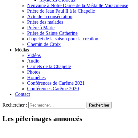
Neuvaine à Notre Dame de la Médaille Miraculeuse
Prière de Jean Paul II à la Chapelle
Acte de la consécration
Prière des malades
Prière à Marie
Prière de Sainte Catherine
chapelet de la saison pour la creation
Chemin de Croix
Médias
Vidéos
Audio
Carnets de la Chapelle
Photos
Homélies
Conférences de Carême 2021
Conférences Carême 2020
Contact
Rechercher :
Les pèlerinages annoncés