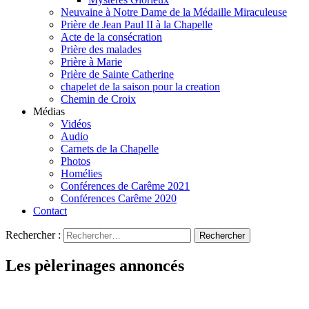
Neuvaine à Notre Dame de la Médaille Miraculeuse
Prière de Jean Paul II à la Chapelle
Acte de la consécration
Prière des malades
Prière à Marie
Prière de Sainte Catherine
chapelet de la saison pour la creation
Chemin de Croix
Médias
Vidéos
Audio
Carnets de la Chapelle
Photos
Homélies
Conférences de Carême 2021
Conférences Carême 2020
Contact
Rechercher :
Les pèlerinages annoncés