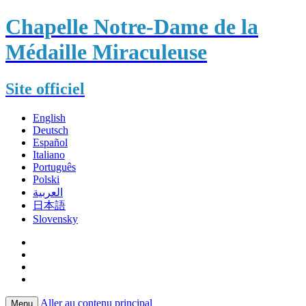
Chapelle Notre-Dame de la
Médaille Miraculeuse
Site officiel
English
Deutsch
Español
Italiano
Português
Polski
العربية
日本語
Slovensky
Aller au contenu principal
Menu