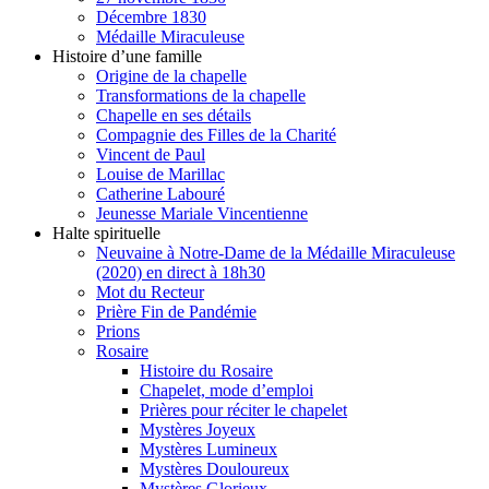
Décembre 1830
Médaille Miraculeuse
Histoire d’une famille
Origine de la chapelle
Transformations de la chapelle
Chapelle en ses détails
Compagnie des Filles de la Charité
Vincent de Paul
Louise de Marillac
Catherine Labouré
Jeunesse Mariale Vincentienne
Halte spirituelle
Neuvaine à Notre-Dame de la Médaille Miraculeuse
(2020) en direct à 18h30
Mot du Recteur
Prière Fin de Pandémie
Prions
Rosaire
Histoire du Rosaire
Chapelet, mode d’emploi
Prières pour réciter le chapelet
Mystères Joyeux
Mystères Lumineux
Mystères Douloureux
Mystères Glorieux