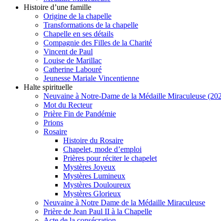
Histoire d’une famille
Origine de la chapelle
Transformations de la chapelle
Chapelle en ses détails
Compagnie des Filles de la Charité
Vincent de Paul
Louise de Marillac
Catherine Labouré
Jeunesse Mariale Vincentienne
Halte spirituelle
Neuvaine à Notre-Dame de la Médaille Miraculeuse (202
Mot du Recteur
Prière Fin de Pandémie
Prions
Rosaire
Histoire du Rosaire
Chapelet, mode d’emploi
Prières pour réciter le chapelet
Mystères Joyeux
Mystères Lumineux
Mystères Douloureux
Mystères Glorieux
Neuvaine à Notre Dame de la Médaille Miraculeuse
Prière de Jean Paul II à la Chapelle
Acte de la consécration