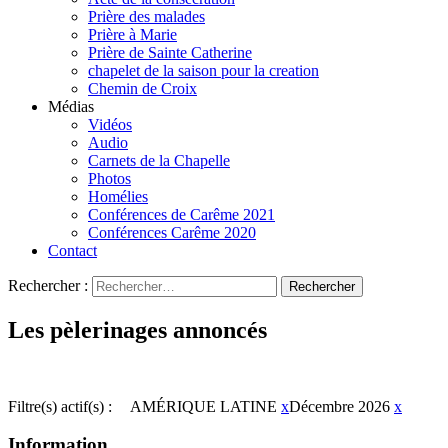
Prière des malades
Prière à Marie
Prière de Sainte Catherine
chapelet de la saison pour la creation
Chemin de Croix
Médias
Vidéos
Audio
Carnets de la Chapelle
Photos
Homélies
Conférences de Carême 2021
Conférences Carême 2020
Contact
Rechercher :
Les pèlerinages annoncés
Filtre(s) actif(s) :
AMÉRIQUE LATINE
x
Décembre 2026
x
Information