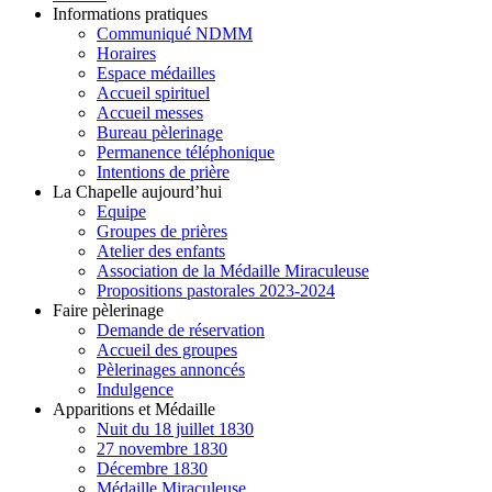
Informations pratiques
Communiqué NDMM
Horaires
Espace médailles
Accueil spirituel
Accueil messes
Bureau pèlerinage
Permanence téléphonique
Intentions de prière
La Chapelle aujourd’hui
Equipe
Groupes de prières
Atelier des enfants
Association de la Médaille Miraculeuse
Propositions pastorales 2023-2024
Faire pèlerinage
Demande de réservation
Accueil des groupes
Pèlerinages annoncés
Indulgence
Apparitions et Médaille
Nuit du 18 juillet 1830
27 novembre 1830
Décembre 1830
Médaille Miraculeuse