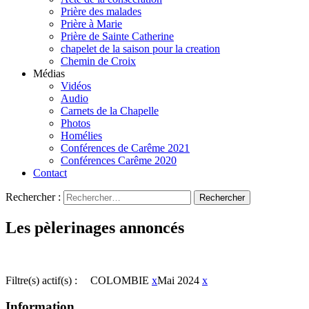
Prière des malades
Prière à Marie
Prière de Sainte Catherine
chapelet de la saison pour la creation
Chemin de Croix
Médias
Vidéos
Audio
Carnets de la Chapelle
Photos
Homélies
Conférences de Carême 2021
Conférences Carême 2020
Contact
Rechercher :
Les pèlerinages annoncés
Filtre(s) actif(s) :
COLOMBIE
x
Mai 2024
x
Information