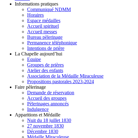
Informations pratiques
Communiqué NDMM
Horaires
Espace médailles
Accueil spirituel
Accueil messes
Bureau pèlerinage
Permanence téléphonique
Intentions de prière
La Chapelle aujourd’hui
Equipe
Groupes de prières
Atelier des enfants
Association de la Médaille Miraculeuse
Propositions pastorales 2023-2024
Faire pèlerinage
Demande de réservation
Accueil des groupes
Pèlerinages annoncés
Indulgence
Apparitions et Médaille
Nuit du 18 juillet 1830
27 novembre 1830
Décembre 1830
Médaille Miraculeuse