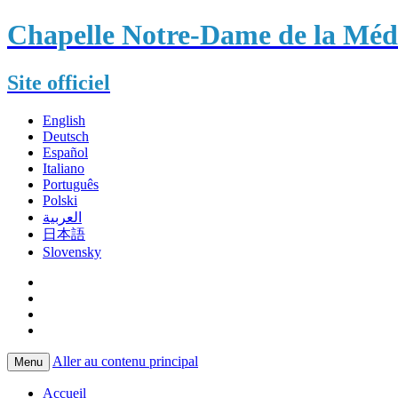
Chapelle Notre-Dame de la Méda
Site officiel
English
Deutsch
Español
Italiano
Português
Polski
العربية
日本語
Slovensky
Aller au contenu principal
Menu
Accueil