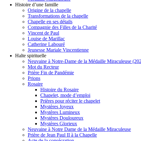
Histoire d’une famille
Origine de la chapelle
Transformations de la chapelle
Chapelle en ses détails
Compagnie des Filles de la Charité
Vincent de Paul
Louise de Marillac
Catherine Labouré
Jeunesse Mariale Vincentienne
Halte spirituelle
Neuvaine à Notre-Dame de la Médaille Miraculeuse (202
Mot du Recteur
Prière Fin de Pandémie
Prions
Rosaire
Histoire du Rosaire
Chapelet, mode d’emploi
Prières pour réciter le chapelet
Mystères Joyeux
Mystères Lumineux
Mystères Douloureux
Mystères Glorieux
Neuvaine à Notre Dame de la Médaille Miraculeuse
Prière de Jean Paul II à la Chapelle
Acte de la consécration