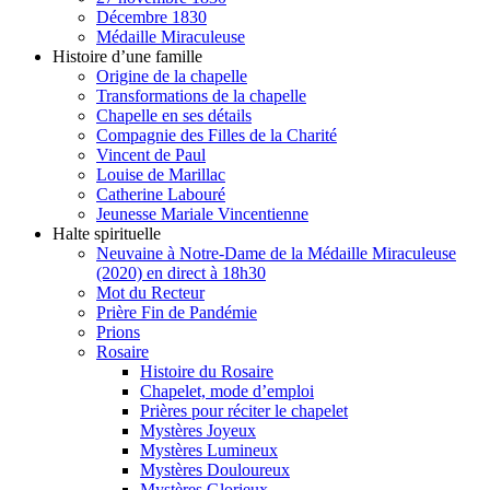
Décembre 1830
Médaille Miraculeuse
Histoire d’une famille
Origine de la chapelle
Transformations de la chapelle
Chapelle en ses détails
Compagnie des Filles de la Charité
Vincent de Paul
Louise de Marillac
Catherine Labouré
Jeunesse Mariale Vincentienne
Halte spirituelle
Neuvaine à Notre-Dame de la Médaille Miraculeuse
(2020) en direct à 18h30
Mot du Recteur
Prière Fin de Pandémie
Prions
Rosaire
Histoire du Rosaire
Chapelet, mode d’emploi
Prières pour réciter le chapelet
Mystères Joyeux
Mystères Lumineux
Mystères Douloureux
Mystères Glorieux