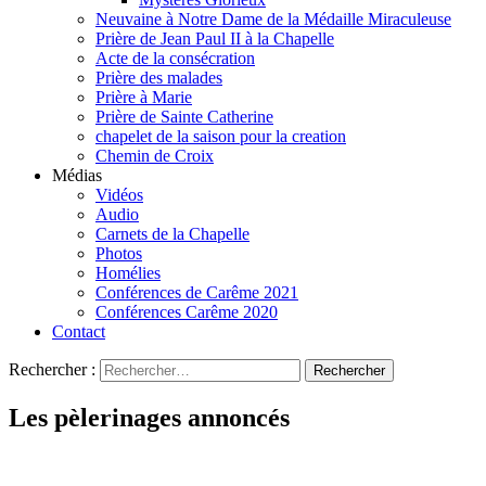
Neuvaine à Notre Dame de la Médaille Miraculeuse
Prière de Jean Paul II à la Chapelle
Acte de la consécration
Prière des malades
Prière à Marie
Prière de Sainte Catherine
chapelet de la saison pour la creation
Chemin de Croix
Médias
Vidéos
Audio
Carnets de la Chapelle
Photos
Homélies
Conférences de Carême 2021
Conférences Carême 2020
Contact
Rechercher :
Les pèlerinages annoncés