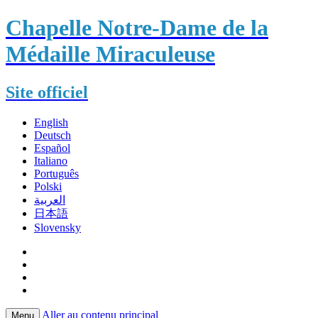
Chapelle Notre-Dame de la
Médaille Miraculeuse
Site officiel
English
Deutsch
Español
Italiano
Português
Polski
العربية
日本語
Slovensky
Aller au contenu principal
Menu