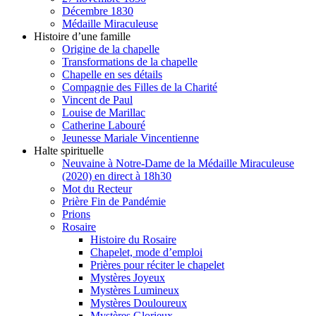
Décembre 1830
Médaille Miraculeuse
Histoire d’une famille
Origine de la chapelle
Transformations de la chapelle
Chapelle en ses détails
Compagnie des Filles de la Charité
Vincent de Paul
Louise de Marillac
Catherine Labouré
Jeunesse Mariale Vincentienne
Halte spirituelle
Neuvaine à Notre-Dame de la Médaille Miraculeuse
(2020) en direct à 18h30
Mot du Recteur
Prière Fin de Pandémie
Prions
Rosaire
Histoire du Rosaire
Chapelet, mode d’emploi
Prières pour réciter le chapelet
Mystères Joyeux
Mystères Lumineux
Mystères Douloureux
Mystères Glorieux