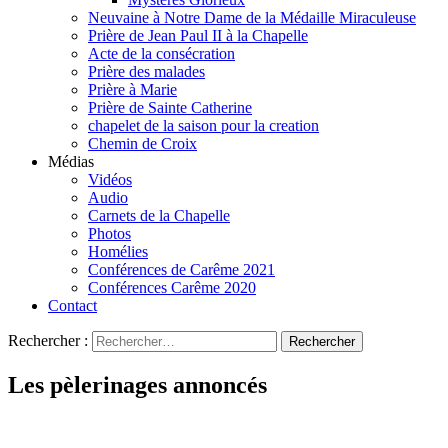
Neuvaine à Notre Dame de la Médaille Miraculeuse
Prière de Jean Paul II à la Chapelle
Acte de la consécration
Prière des malades
Prière à Marie
Prière de Sainte Catherine
chapelet de la saison pour la creation
Chemin de Croix
Médias
Vidéos
Audio
Carnets de la Chapelle
Photos
Homélies
Conférences de Carême 2021
Conférences Carême 2020
Contact
Rechercher :
Les pèlerinages annoncés