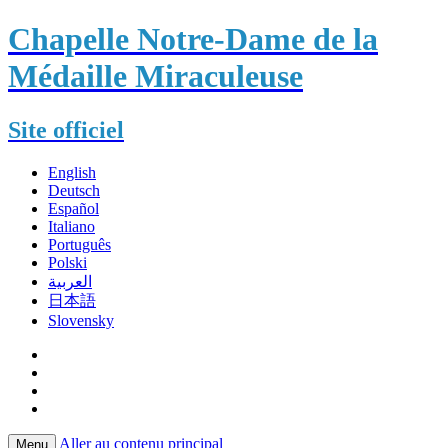
Chapelle Notre-Dame de la
Médaille Miraculeuse
Site officiel
English
Deutsch
Español
Italiano
Português
Polski
العربية
日本語
Slovensky
Aller au contenu principal
Menu