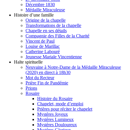
Décembre 1830
Médaille Miraculeuse
Histoire d’une famille
Origine de la chapelle
Transformations de la chapelle
Chapelle en ses détails
Compagnie des Filles de la Charité
Vincent de Paul
Louise de Marillac
Catherine Labouré
Jeunesse Mariale Vincentienne
Halte spirituelle
Neuvaine à Notre-Dame de la Médaille Miraculeuse
(2020) en direct à 18h30
Mot du Recteur
Prière Fin de Pandémie
Prions
Rosaire
Histoire du Rosaire
Chapelet, mode d’emploi
Prières pour réciter le chapelet
Mystères Joyeux
Mystères Lumineux
Mystères Douloureux
Mystères Glorieux