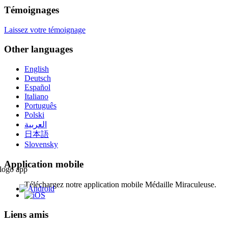
Témoignages
Laissez votre témoignage
Other languages
English
Deutsch
Español
Italiano
Português
Polski
العربية
日本語
Slovensky
Application mobile
Téléchargez notre application mobile Médaille Miraculeuse.
Liens amis