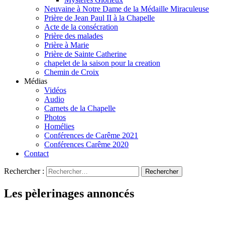
Neuvaine à Notre Dame de la Médaille Miraculeuse
Prière de Jean Paul II à la Chapelle
Acte de la consécration
Prière des malades
Prière à Marie
Prière de Sainte Catherine
chapelet de la saison pour la creation
Chemin de Croix
Médias
Vidéos
Audio
Carnets de la Chapelle
Photos
Homélies
Conférences de Carême 2021
Conférences Carême 2020
Contact
Rechercher :
Les pèlerinages annoncés