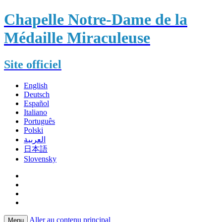
Chapelle Notre-Dame de la
Médaille Miraculeuse
Site officiel
English
Deutsch
Español
Italiano
Português
Polski
العربية
日本語
Slovensky
Aller au contenu principal
Menu