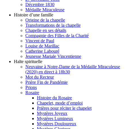
Décembre 1830
Médaille Miraculeuse
Histoire d’une famille
Origine de la chapelle
Transformations de la chapelle
Chapelle en ses détails
Compagnie des Filles de la Charité
Vincent de Paul
Louise de Marillac
Catherine Labouré
Jeunesse Mariale Vincentienne
Halte spirituelle
Neuvaine à Notre-Dame de la Médaille Miraculeuse
(2020) en direct à 18h30
Mot du Recteur
Prière Fin de Pandémie
Prions
Rosaire
Histoire du Rosaire
Chapelet, mode d’emploi
Prières pour réciter le chapelet
Mystères Joyeux
Mystères Lumineux
Mystères Douloureux
Mystères Glorieux