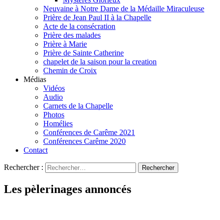
Neuvaine à Notre Dame de la Médaille Miraculeuse
Prière de Jean Paul II à la Chapelle
Acte de la consécration
Prière des malades
Prière à Marie
Prière de Sainte Catherine
chapelet de la saison pour la creation
Chemin de Croix
Médias
Vidéos
Audio
Carnets de la Chapelle
Photos
Homélies
Conférences de Carême 2021
Conférences Carême 2020
Contact
Rechercher :
Les pèlerinages annoncés