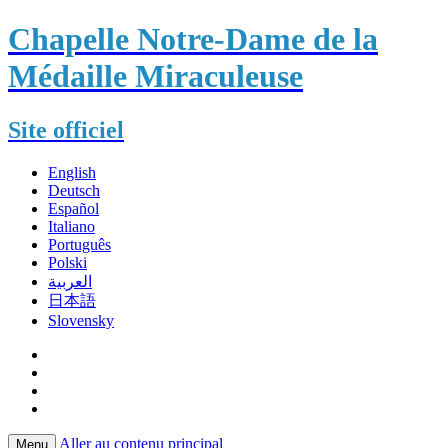
Chapelle Notre-Dame de la
Médaille Miraculeuse
Site officiel
English
Deutsch
Español
Italiano
Português
Polski
العربية
日本語
Slovensky
Aller au contenu principal
Menu