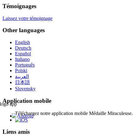
Témoignages
Laissez votre témoignage
Other languages
English
Deutsch
Español
Italiano
Português
Polski
العربية
日本語
Slovensky
Application mobile
Téléchargez notre application mobile Médaille Miraculeuse.
Liens amis