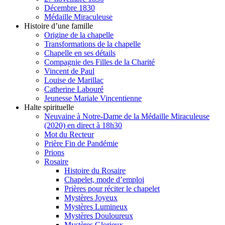
Décembre 1830
Médaille Miraculeuse
Histoire d’une famille
Origine de la chapelle
Transformations de la chapelle
Chapelle en ses détails
Compagnie des Filles de la Charité
Vincent de Paul
Louise de Marillac
Catherine Labouré
Jeunesse Mariale Vincentienne
Halte spirituelle
Neuvaine à Notre-Dame de la Médaille Miraculeuse
(2020) en direct à 18h30
Mot du Recteur
Prière Fin de Pandémie
Prions
Rosaire
Histoire du Rosaire
Chapelet, mode d’emploi
Prières pour réciter le chapelet
Mystères Joyeux
Mystères Lumineux
Mystères Douloureux
Mystères Glorieux