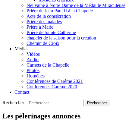
Neuvaine à Notre Dame de la Médaille Miraculeuse
Prière de Jean Paul II à la Chapelle
Acte de la consécration
Prière des malades
Prière à Marie
Prière de Sainte Catherine
chapelet de la saison pour la creation
Chemin de Croix
Médias
Vidéos
Audio
Carnets de la Chapelle
Photos
Homélies
Conférences de Carême 2021
Conférences Carême 2020
Contact
Rechercher :
Les pèlerinages annoncés