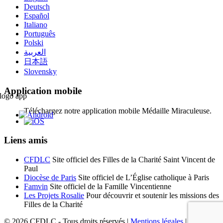
Deutsch
Español
Italiano
Português
Polski
العربية
日本語
Slovensky
Application mobile
Téléchargez notre application mobile Médaille Miraculeuse.
Liens amis
CFDLC
Site officiel des Filles de la Charité Saint Vincent de
Paul
Diocèse de Paris
Site officiel de L’Église catholique à Paris
Famvin
Site officiel de la Famille Vincentienne
Les Projets Rosalie
Pour découvrir et soutenir les missions des
Filles de la Charité
© 2026 CFDLC - Tous droits réservés |
Mentions légales
|
Nous