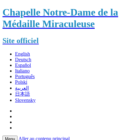
Chapelle Notre-Dame de la
Médaille Miraculeuse
Site officiel
English
Deutsch
Español
Italiano
Português
Polski
العربية
日本語
Slovensky
Aller au contenu principal
Menu