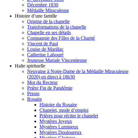
Décembre 1830
Médaille Miraculeuse
Histoire d’une famille
Origine de la chapelle
Transformations de la chapelle
Chapelle en ses détails
Compagnie des Filles de la Charité
Vincent de Paul
Louise de Marillac
Catherine Labouré
Jeunesse Mariale Vincentienne
Halte spirituelle
Neuvaine à Notre-Dame de la Médaille Miraculeuse
(2020) en direct à 18h30
Mot du Recteur
Prière Fin de Pandémie
Prions
Rosaire
Histoire du Rosaire
Chapelet, mode d’emploi
Prières pour réciter le chapelet
Mystères Joyeux
Mystères Lumineux
Mystères Douloureux
Mystères Glorieux