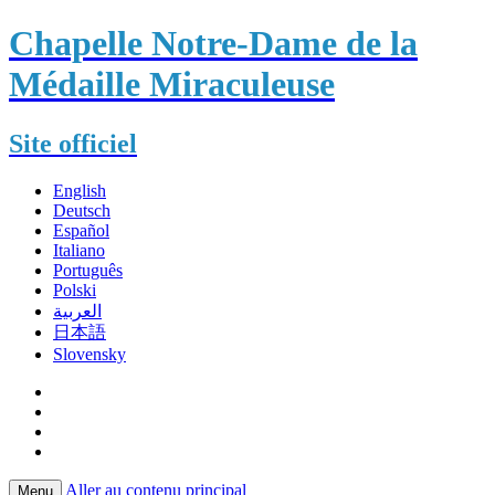
Chapelle Notre-Dame de la
Médaille Miraculeuse
Site officiel
English
Deutsch
Español
Italiano
Português
Polski
العربية
日本語
Slovensky
Aller au contenu principal
Menu