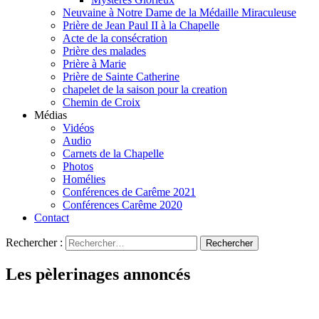
Neuvaine à Notre Dame de la Médaille Miraculeuse
Prière de Jean Paul II à la Chapelle
Acte de la consécration
Prière des malades
Prière à Marie
Prière de Sainte Catherine
chapelet de la saison pour la creation
Chemin de Croix
Médias
Vidéos
Audio
Carnets de la Chapelle
Photos
Homélies
Conférences de Carême 2021
Conférences Carême 2020
Contact
Rechercher :
Les pèlerinages annoncés