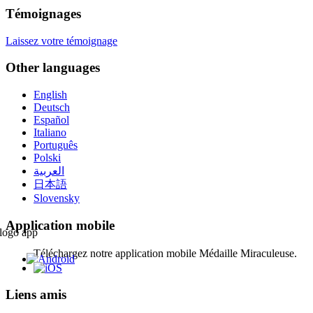
Témoignages
Laissez votre témoignage
Other languages
English
Deutsch
Español
Italiano
Português
Polski
العربية
日本語
Slovensky
Application mobile
Téléchargez notre application mobile Médaille Miraculeuse.
Liens amis