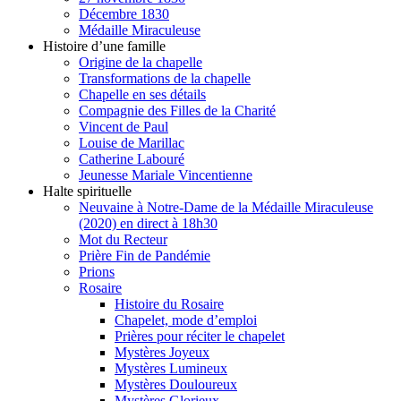
Décembre 1830
Médaille Miraculeuse
Histoire d’une famille
Origine de la chapelle
Transformations de la chapelle
Chapelle en ses détails
Compagnie des Filles de la Charité
Vincent de Paul
Louise de Marillac
Catherine Labouré
Jeunesse Mariale Vincentienne
Halte spirituelle
Neuvaine à Notre-Dame de la Médaille Miraculeuse
(2020) en direct à 18h30
Mot du Recteur
Prière Fin de Pandémie
Prions
Rosaire
Histoire du Rosaire
Chapelet, mode d’emploi
Prières pour réciter le chapelet
Mystères Joyeux
Mystères Lumineux
Mystères Douloureux
Mystères Glorieux