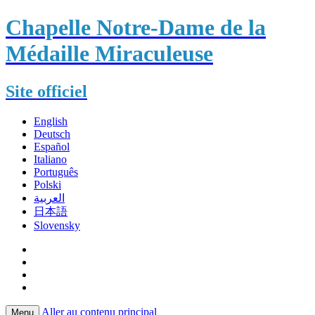
Chapelle Notre-Dame de la
Médaille Miraculeuse
Site officiel
English
Deutsch
Español
Italiano
Português
Polski
العربية
日本語
Slovensky
Aller au contenu principal
Menu