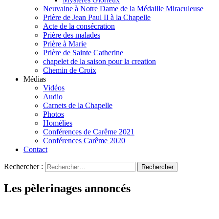
Neuvaine à Notre Dame de la Médaille Miraculeuse
Prière de Jean Paul II à la Chapelle
Acte de la consécration
Prière des malades
Prière à Marie
Prière de Sainte Catherine
chapelet de la saison pour la creation
Chemin de Croix
Médias
Vidéos
Audio
Carnets de la Chapelle
Photos
Homélies
Conférences de Carême 2021
Conférences Carême 2020
Contact
Rechercher :
Les pèlerinages annoncés