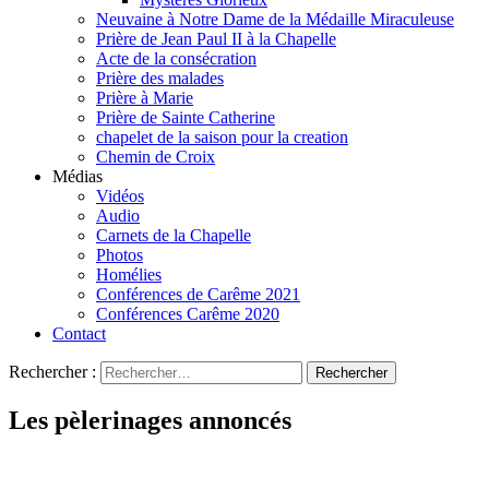
Neuvaine à Notre Dame de la Médaille Miraculeuse
Prière de Jean Paul II à la Chapelle
Acte de la consécration
Prière des malades
Prière à Marie
Prière de Sainte Catherine
chapelet de la saison pour la creation
Chemin de Croix
Médias
Vidéos
Audio
Carnets de la Chapelle
Photos
Homélies
Conférences de Carême 2021
Conférences Carême 2020
Contact
Rechercher :
Les pèlerinages annoncés