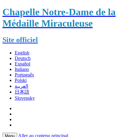
Chapelle Notre-Dame de la
Médaille Miraculeuse
Site officiel
English
Deutsch
Español
Italiano
Português
Polski
العربية
日本語
Slovensky
Aller au contenu principal
Menu