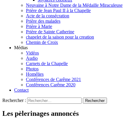
Neuvaine à Notre Dame de la Médaille Miraculeuse
Prière de Jean Paul II à la Chapelle
Acte de la consécration
Prière des malades
Prière à Marie
Prière de Sainte Catherine
chapelet de la saison pour la creation
Chemin de Croix
Médias
Vidéos
Audio
Carnets de la Chapelle
Photos
Homélies
Conférences de Carême 2021
Conférences Carême 2020
Contact
Rechercher :
Les pèlerinages annoncés