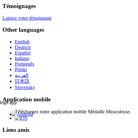
Témoignages
Laissez votre témoignage
Other languages
English
Deutsch
Español
Italiano
Português
Polski
العربية
日本語
Slovensky
Application mobile
Téléchargez notre application mobile Médaille Miraculeuse.
Liens amis