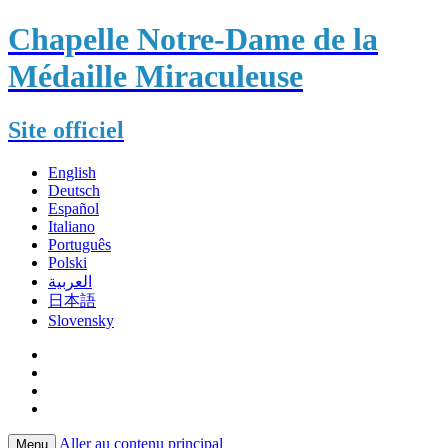
Chapelle Notre-Dame de la
Médaille Miraculeuse
Site officiel
English
Deutsch
Español
Italiano
Português
Polski
العربية
日本語
Slovensky
Aller au contenu principal
Menu