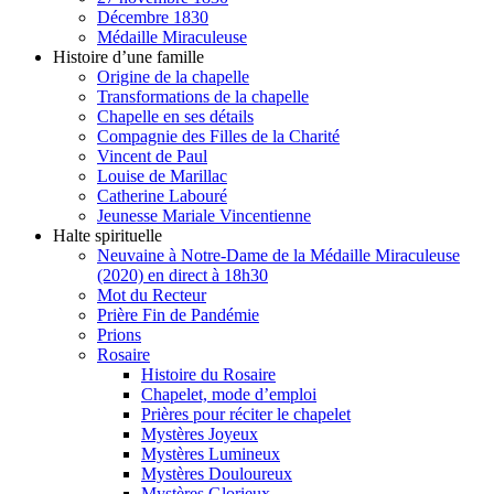
Décembre 1830
Médaille Miraculeuse
Histoire d’une famille
Origine de la chapelle
Transformations de la chapelle
Chapelle en ses détails
Compagnie des Filles de la Charité
Vincent de Paul
Louise de Marillac
Catherine Labouré
Jeunesse Mariale Vincentienne
Halte spirituelle
Neuvaine à Notre-Dame de la Médaille Miraculeuse
(2020) en direct à 18h30
Mot du Recteur
Prière Fin de Pandémie
Prions
Rosaire
Histoire du Rosaire
Chapelet, mode d’emploi
Prières pour réciter le chapelet
Mystères Joyeux
Mystères Lumineux
Mystères Douloureux
Mystères Glorieux