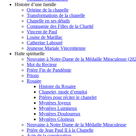
Histoire d’une famille
Origine de la chapelle
Transformations de la chapelle
Chapelle en ses détails
Compagnie des Filles de la Charité
Vincent de Paul
Louise de Marillac
Catherine Labouré
Jeunesse Mariale Vincentienne
Halte spirituelle
Neuvaine à Notre-Dame de la Médaille Miraculeuse (202
Mot du Recteur
Prière Fin de Pandémie
Prions
Rosaire
Histoire du Rosaire
Chapelet, mode d’emploi
Prières pour réciter le chapelet
Mystères Joyeux
Mystères Lumineux
Mystères Douloureux
Mystères Glorieux
Neuvaine à Notre Dame de la Médaille Miraculeuse
Prière de Jean Paul II à la Chapelle
Acte de la consécration