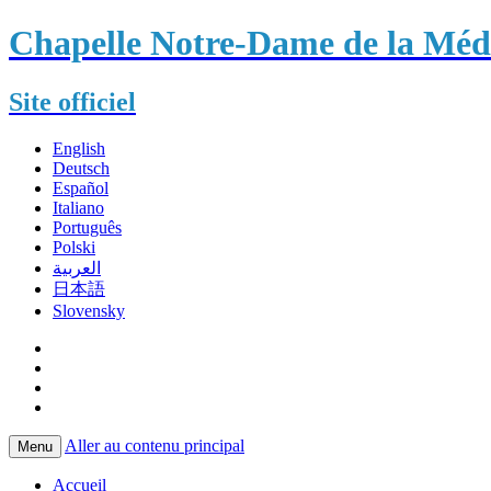
Chapelle Notre-Dame de la Méda
Site officiel
English
Deutsch
Español
Italiano
Português
Polski
العربية
日本語
Slovensky
Aller au contenu principal
Menu
Accueil