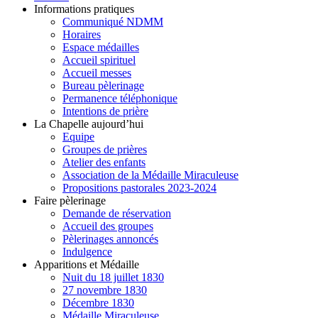
Informations pratiques
Communiqué NDMM
Horaires
Espace médailles
Accueil spirituel
Accueil messes
Bureau pèlerinage
Permanence téléphonique
Intentions de prière
La Chapelle aujourd’hui
Equipe
Groupes de prières
Atelier des enfants
Association de la Médaille Miraculeuse
Propositions pastorales 2023-2024
Faire pèlerinage
Demande de réservation
Accueil des groupes
Pèlerinages annoncés
Indulgence
Apparitions et Médaille
Nuit du 18 juillet 1830
27 novembre 1830
Décembre 1830
Médaille Miraculeuse