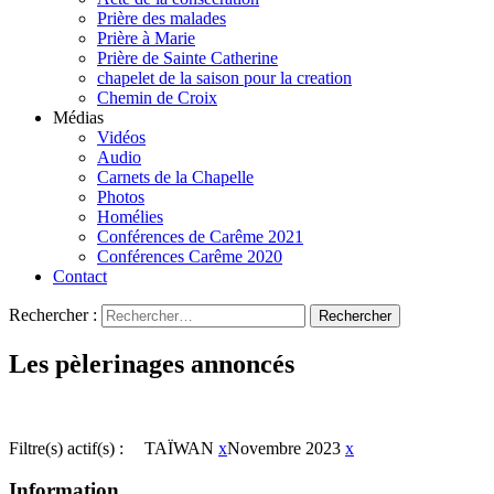
Prière des malades
Prière à Marie
Prière de Sainte Catherine
chapelet de la saison pour la creation
Chemin de Croix
Médias
Vidéos
Audio
Carnets de la Chapelle
Photos
Homélies
Conférences de Carême 2021
Conférences Carême 2020
Contact
Rechercher :
Les pèlerinages annoncés
Filtre(s) actif(s) :
TAÏWAN
x
Novembre 2023
x
Information