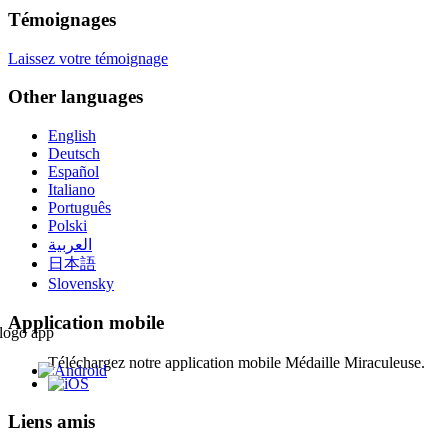
Témoignages
Laissez votre témoignage
Other languages
English
Deutsch
Español
Italiano
Português
Polski
العربية
日本語
Slovensky
Application mobile
Téléchargez notre application mobile Médaille Miraculeuse.
Liens amis