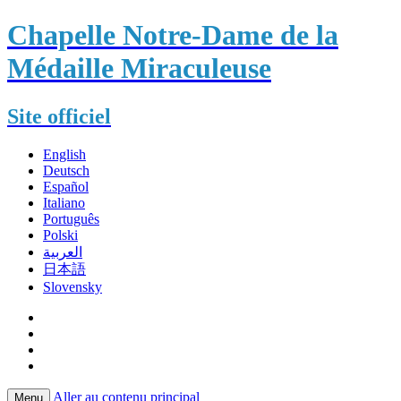
Chapelle Notre-Dame de la
Médaille Miraculeuse
Site officiel
English
Deutsch
Español
Italiano
Português
Polski
العربية
日本語
Slovensky
Aller au contenu principal
Menu