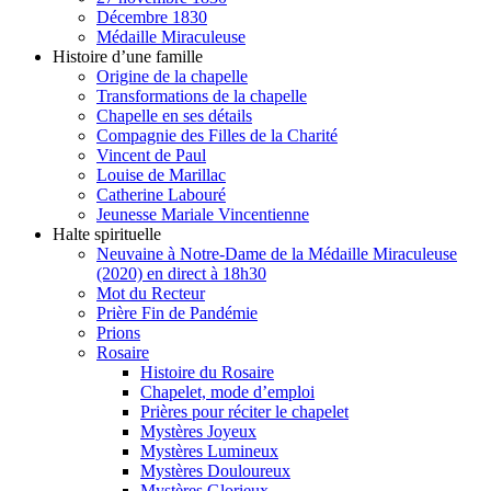
Décembre 1830
Médaille Miraculeuse
Histoire d’une famille
Origine de la chapelle
Transformations de la chapelle
Chapelle en ses détails
Compagnie des Filles de la Charité
Vincent de Paul
Louise de Marillac
Catherine Labouré
Jeunesse Mariale Vincentienne
Halte spirituelle
Neuvaine à Notre-Dame de la Médaille Miraculeuse
(2020) en direct à 18h30
Mot du Recteur
Prière Fin de Pandémie
Prions
Rosaire
Histoire du Rosaire
Chapelet, mode d’emploi
Prières pour réciter le chapelet
Mystères Joyeux
Mystères Lumineux
Mystères Douloureux
Mystères Glorieux