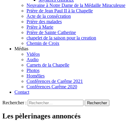
Neuvaine à Notre Dame de la Médaille Miraculeuse
Prière de Jean Paul II à la Chapelle
Acte de la consécration
Prière des malades
Prière à Marie
Prière de Sainte Catherine
chapelet de la saison pour la creation
Chemin de Croix
Médias
Vidéos
Audio
Carnets de la Chapelle
Photos
Homélies
Conférences de Carême 2021
Conférences Carême 2020
Contact
Rechercher :
Les pèlerinages annoncés