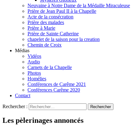
Neuvaine à Notre Dame de la Médaille Miraculeuse
Prière de Jean Paul II à la Chapelle
Acte de la consécration
Prière des malades
Prière à Marie
Prière de Sainte Catherine
chapelet de la saison pour la creation
Chemin de Croix
Médias
Vidéos
Audio
Carnets de la Chapelle
Photos
Homélies
Conférences de Carême 2021
Conférences Carême 2020
Contact
Rechercher :
Les pèlerinages annoncés