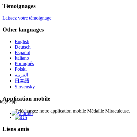
Témoignages
Laissez votre témoignage
Other languages
English
Deutsch
Español
Italiano
Português
Polski
العربية
日本語
Slovensky
Application mobile
Téléchargez notre application mobile Médaille Miraculeuse.
Liens amis