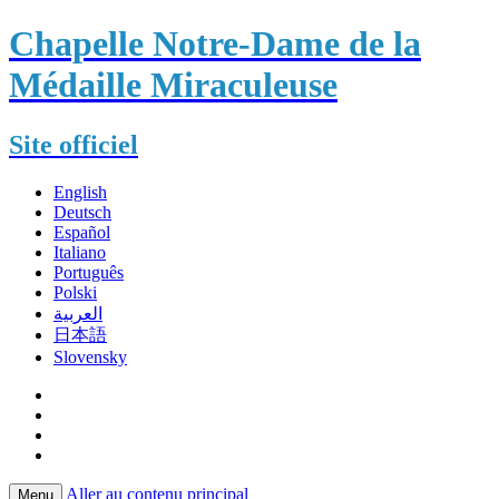
Chapelle Notre-Dame de la
Médaille Miraculeuse
Site officiel
English
Deutsch
Español
Italiano
Português
Polski
العربية
日本語
Slovensky
Aller au contenu principal
Menu