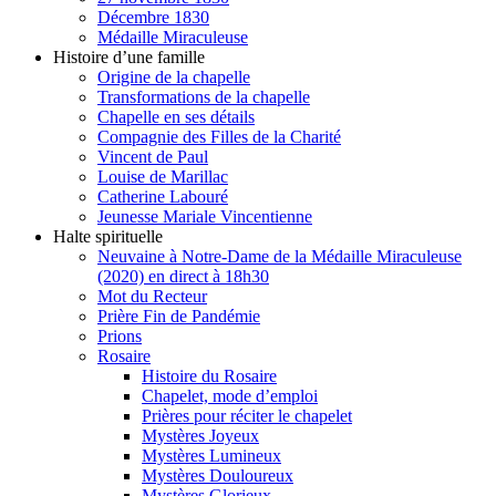
Décembre 1830
Médaille Miraculeuse
Histoire d’une famille
Origine de la chapelle
Transformations de la chapelle
Chapelle en ses détails
Compagnie des Filles de la Charité
Vincent de Paul
Louise de Marillac
Catherine Labouré
Jeunesse Mariale Vincentienne
Halte spirituelle
Neuvaine à Notre-Dame de la Médaille Miraculeuse
(2020) en direct à 18h30
Mot du Recteur
Prière Fin de Pandémie
Prions
Rosaire
Histoire du Rosaire
Chapelet, mode d’emploi
Prières pour réciter le chapelet
Mystères Joyeux
Mystères Lumineux
Mystères Douloureux
Mystères Glorieux