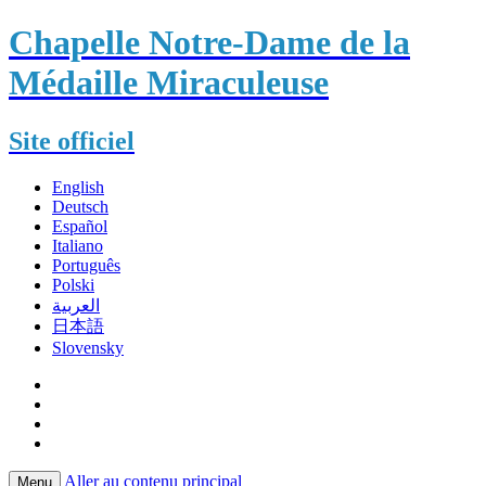
Chapelle Notre-Dame de la
Médaille Miraculeuse
Site officiel
English
Deutsch
Español
Italiano
Português
Polski
العربية
日本語
Slovensky
Aller au contenu principal
Menu