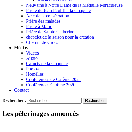
Neuvaine à Notre Dame de la Médaille Miraculeuse
Prière de Jean Paul II à la Chapelle
Acte de la consécration
Prière des malades
Prière à Marie
Prière de Sainte Catherine
chapelet de la saison pour la creation
Chemin de Croix
Médias
Vidéos
Audio
Carnets de la Chapelle
Photos
Homélies
Conférences de Carême 2021
Conférences Carême 2020
Contact
Rechercher :
Les pèlerinages annoncés