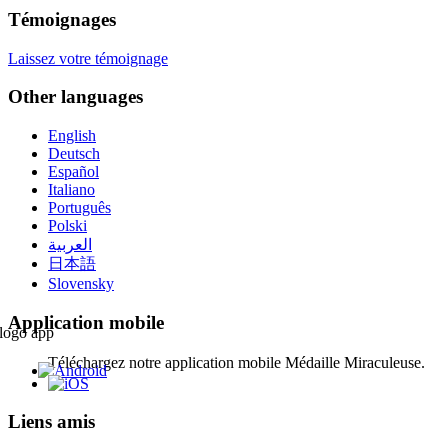
Témoignages
Laissez votre témoignage
Other languages
English
Deutsch
Español
Italiano
Português
Polski
العربية
日本語
Slovensky
Application mobile
Téléchargez notre application mobile Médaille Miraculeuse.
Liens amis