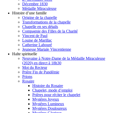
Décembre 1830
Médaille Miraculeuse
Histoire d’une famille
Origine de la chapelle
Transformations de la chapelle
Chapelle en ses détails
Compagnie des Filles de la Charité
Vincent de Paul
Louise de Marillac
Catherine Labouré
Jeunesse Mariale Vincentienne
Halte spirituelle
Neuvaine à Notre-Dame de la Médaille Miraculeuse
(2020) en direct à 18h30
Mot du Recteur
Prière Fin de Pandémie
Prions
Rosaire
Histoire du Rosaire
Chapelet, mode d’emploi
Prières pour réciter le chapelet
Mystères Joyeux
Mystères Lumineux
Mystères Douloureux
Mystères Glorieux