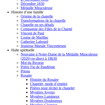
Décembre 1830
Médaille Miraculeuse
Histoire d’une famille
Origine de la chapelle
Transformations de la chapelle
Chapelle en ses détails
Compagnie des Filles de la Charité
Vincent de Paul
Louise de Marillac
Catherine Labouré
Jeunesse Mariale Vincentienne
Halte spirituelle
Neuvaine à Notre-Dame de la Médaille Miraculeuse
(2020) en direct à 18h30
Mot du Recteur
Prière Fin de Pandémie
Prions
Rosaire
Histoire du Rosaire
Chapelet, mode d’emploi
Prières pour réciter le chapelet
Mystères Joyeux
Mystères Lumineux
Mystères Douloureux
Mystères Glorieux