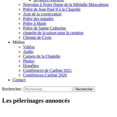
Neuvaine à Notre Dame de la Médaille Miraculeuse
Prière de Jean Paul II à la Chapelle
Acte de la consécration
Prière des malades
Prière à Marie
Prière de Sainte Catherine
chapelet de la saison pour la creation
Chemin de Croix
Médias
Vidéos
Audio
Carnets de la Chapelle
Photos
Homélies
Conférences de Carême 2021
Conférences Carême 2020
Contact
Rechercher :
Les pèlerinages annoncés