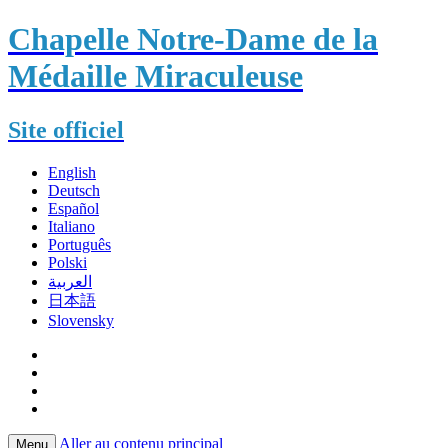
Chapelle Notre-Dame de la
Médaille Miraculeuse
Site officiel
English
Deutsch
Español
Italiano
Português
Polski
العربية
日本語
Slovensky
Aller au contenu principal
Menu