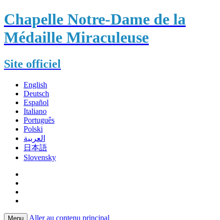
Chapelle Notre-Dame de la
Médaille Miraculeuse
Site officiel
English
Deutsch
Español
Italiano
Português
Polski
العربية
日本語
Slovensky
Aller au contenu principal
Menu