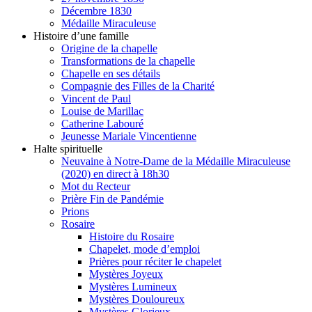
Décembre 1830
Médaille Miraculeuse
Histoire d’une famille
Origine de la chapelle
Transformations de la chapelle
Chapelle en ses détails
Compagnie des Filles de la Charité
Vincent de Paul
Louise de Marillac
Catherine Labouré
Jeunesse Mariale Vincentienne
Halte spirituelle
Neuvaine à Notre-Dame de la Médaille Miraculeuse
(2020) en direct à 18h30
Mot du Recteur
Prière Fin de Pandémie
Prions
Rosaire
Histoire du Rosaire
Chapelet, mode d’emploi
Prières pour réciter le chapelet
Mystères Joyeux
Mystères Lumineux
Mystères Douloureux
Mystères Glorieux