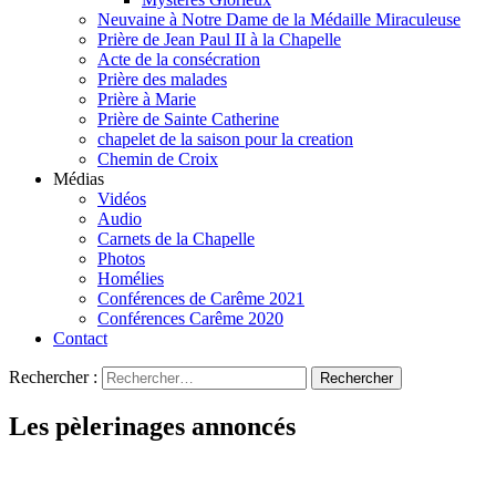
Neuvaine à Notre Dame de la Médaille Miraculeuse
Prière de Jean Paul II à la Chapelle
Acte de la consécration
Prière des malades
Prière à Marie
Prière de Sainte Catherine
chapelet de la saison pour la creation
Chemin de Croix
Médias
Vidéos
Audio
Carnets de la Chapelle
Photos
Homélies
Conférences de Carême 2021
Conférences Carême 2020
Contact
Rechercher :
Les pèlerinages annoncés