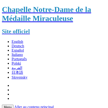
Chapelle Notre-Dame de la
Médaille Miraculeuse
Site officiel
English
Deutsch
Español
Italiano
Português
Polski
العربية
日本語
Slovensky
Aller au contenu principal
Menu