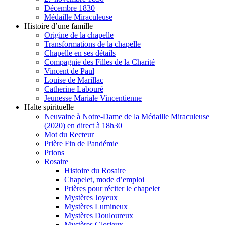
Décembre 1830
Médaille Miraculeuse
Histoire d’une famille
Origine de la chapelle
Transformations de la chapelle
Chapelle en ses détails
Compagnie des Filles de la Charité
Vincent de Paul
Louise de Marillac
Catherine Labouré
Jeunesse Mariale Vincentienne
Halte spirituelle
Neuvaine à Notre-Dame de la Médaille Miraculeuse
(2020) en direct à 18h30
Mot du Recteur
Prière Fin de Pandémie
Prions
Rosaire
Histoire du Rosaire
Chapelet, mode d’emploi
Prières pour réciter le chapelet
Mystères Joyeux
Mystères Lumineux
Mystères Douloureux
Mystères Glorieux