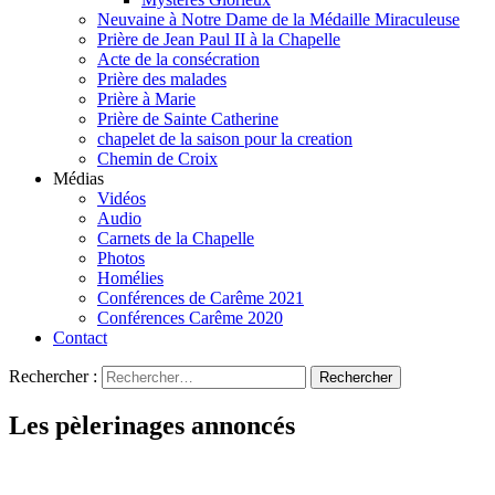
Neuvaine à Notre Dame de la Médaille Miraculeuse
Prière de Jean Paul II à la Chapelle
Acte de la consécration
Prière des malades
Prière à Marie
Prière de Sainte Catherine
chapelet de la saison pour la creation
Chemin de Croix
Médias
Vidéos
Audio
Carnets de la Chapelle
Photos
Homélies
Conférences de Carême 2021
Conférences Carême 2020
Contact
Rechercher :
Les pèlerinages annoncés