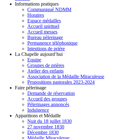
Informations pratiques
Communiqué NDMM
Horaires
Espace médailles
Accueil spirituel
Accueil messes
Bureau pèlerinage
Permanence téléphonique
Intentions de prière
La Chapelle aujourd’hui
Equipe
Groupes de prières
Atelier des enfants
Association de la Médaille Miraculeuse
Propositions pastorales 2023-2024
Faire pèlerinage
Demande de réservation
Accueil des groupes
Pèlerinages annoncés
Indulgence
Apparitions et Médaille
Nuit du 18 juillet 1830
27 novembre 1830
Décembre 1830
Médaille Miraculeuse