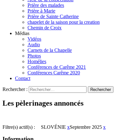
Prière des malades
Prière à Marie
Prière de Sainte Catherine
chapelet de la saison pour la creation
Chemin de Croix
Médias
Vidéos
Audio
Carnets de la Chapelle
Photos
Homélies
Conférences de Carême 2021
Conférences Carême 2020
Contact
Rechercher :
Les pèlerinages annoncés
Filtre(s) actif(s) :
SLOVÉNIE
x
Septembre 2025
x
Information