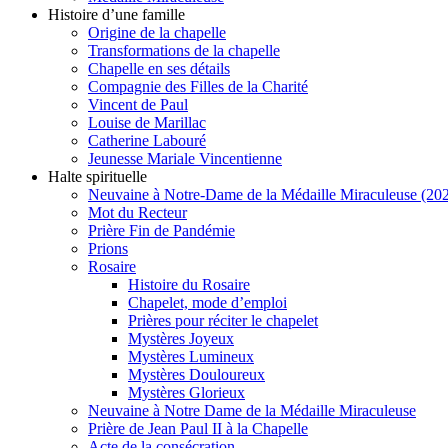
Histoire d’une famille
Origine de la chapelle
Transformations de la chapelle
Chapelle en ses détails
Compagnie des Filles de la Charité
Vincent de Paul
Louise de Marillac
Catherine Labouré
Jeunesse Mariale Vincentienne
Halte spirituelle
Neuvaine à Notre-Dame de la Médaille Miraculeuse (202
Mot du Recteur
Prière Fin de Pandémie
Prions
Rosaire
Histoire du Rosaire
Chapelet, mode d’emploi
Prières pour réciter le chapelet
Mystères Joyeux
Mystères Lumineux
Mystères Douloureux
Mystères Glorieux
Neuvaine à Notre Dame de la Médaille Miraculeuse
Prière de Jean Paul II à la Chapelle
Acte de la consécration