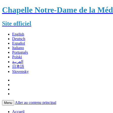
Chapelle Notre-Dame de la Méda
Site officiel
English
Deutsch
Español
Italiano
Português
Polski
العربية
日本語
Slovensky
Aller au contenu principal
Menu
Accueil