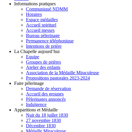
Informations pratiques
Communiqué NDMM
Horaires
Espace médailles
Accueil spirituel
Accueil messes
Bureau pèlerinage
Permanence téléphonique
Intentions de prière
La Chapelle aujourd’hui
Equipe
Groupes de prières
Atelier des enfants
Association de la Médaille Miraculeuse
Propositions pastorales 2023-2024
Faire pèlerinage
Demande de réservation
Accueil des groupes
Pèlerinages annoncés
Indulgence
Apparitions et Médaille
Nuit du 18 juillet 1830
27 novembre 1830
Décembre 1830
Médaille Miraculeuse