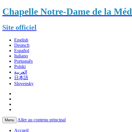
Chapelle Notre-Dame de la Méda
Site officiel
English
Deutsch
Español
Italiano
Português
Polski
العربية
日本語
Slovensky
Aller au contenu principal
Menu
Accueil