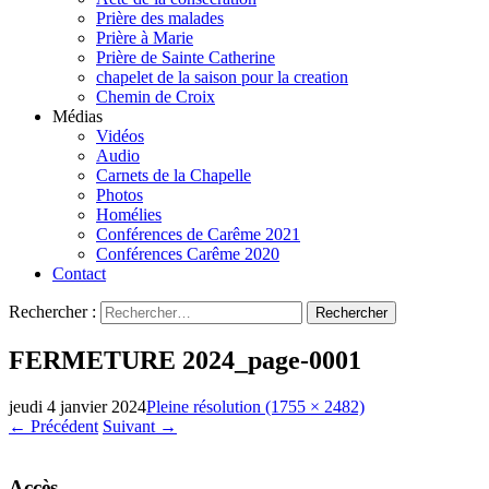
Prière des malades
Prière à Marie
Prière de Sainte Catherine
chapelet de la saison pour la creation
Chemin de Croix
Médias
Vidéos
Audio
Carnets de la Chapelle
Photos
Homélies
Conférences de Carême 2021
Conférences Carême 2020
Contact
Rechercher :
FERMETURE 2024_page-0001
jeudi 4 janvier 2024
Pleine résolution (1755 × 2482)
←
Précédent
Suivant
→
Accès