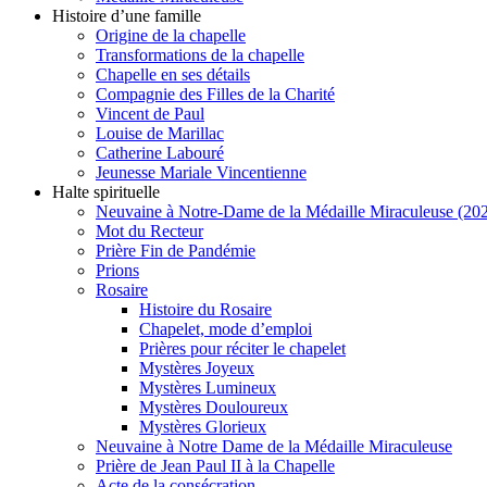
Histoire d’une famille
Origine de la chapelle
Transformations de la chapelle
Chapelle en ses détails
Compagnie des Filles de la Charité
Vincent de Paul
Louise de Marillac
Catherine Labouré
Jeunesse Mariale Vincentienne
Halte spirituelle
Neuvaine à Notre-Dame de la Médaille Miraculeuse (202
Mot du Recteur
Prière Fin de Pandémie
Prions
Rosaire
Histoire du Rosaire
Chapelet, mode d’emploi
Prières pour réciter le chapelet
Mystères Joyeux
Mystères Lumineux
Mystères Douloureux
Mystères Glorieux
Neuvaine à Notre Dame de la Médaille Miraculeuse
Prière de Jean Paul II à la Chapelle
Acte de la consécration