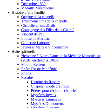
Décembre 1830
Médaille Miraculeuse
Histoire d’une famille
Origine de la chapelle
Transformations de la chapelle
Chapelle en ses détails
Compagnie des Filles de la Charité
Vincent de Paul
Louise de Marillac
Catherine Labouré
Jeunesse Mariale Vincentienne
Halte spirituelle
Neuvaine à Notre-Dame de la Médaille Miraculeuse
(2020) en direct à 18h30
Mot du Recteur
Prière Fin de Pandémie
Prions
Rosaire
Histoire du Rosaire
Chapelet, mode d’emploi
Prières pour réciter le chapelet
Mystères Joyeux
Mystères Lumineux
Mystères Douloureux
Mystères Glorieux