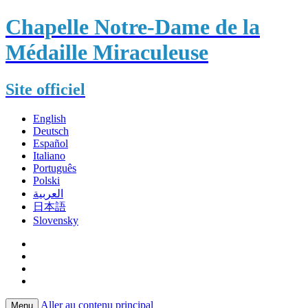
Chapelle Notre-Dame de la
Médaille Miraculeuse
Site officiel
English
Deutsch
Español
Italiano
Português
Polski
العربية
日本語
Slovensky
Aller au contenu principal
Menu