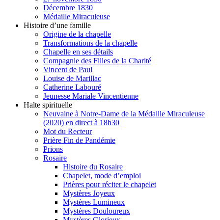
Décembre 1830
Médaille Miraculeuse
Histoire d’une famille
Origine de la chapelle
Transformations de la chapelle
Chapelle en ses détails
Compagnie des Filles de la Charité
Vincent de Paul
Louise de Marillac
Catherine Labouré
Jeunesse Mariale Vincentienne
Halte spirituelle
Neuvaine à Notre-Dame de la Médaille Miraculeuse
(2020) en direct à 18h30
Mot du Recteur
Prière Fin de Pandémie
Prions
Rosaire
Histoire du Rosaire
Chapelet, mode d’emploi
Prières pour réciter le chapelet
Mystères Joyeux
Mystères Lumineux
Mystères Douloureux
Mystères Glorieux