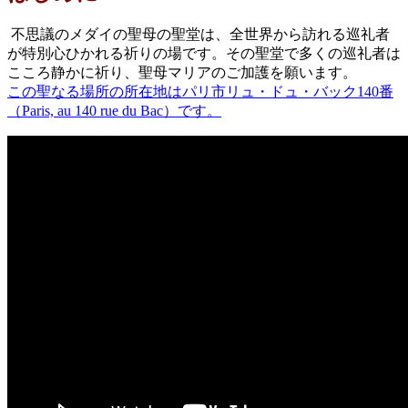
不思議のメダイの聖母の聖堂は、全世界から訪れる巡礼者
が特別心ひかれる祈りの場です。その聖堂で多くの巡礼者は
こころ静かに祈り、聖母マリアのご加護を願います。
この聖なる場所の所在地はパリ市リュ・ドュ・バック140番
（Paris, au 140 rue du Bac）です。