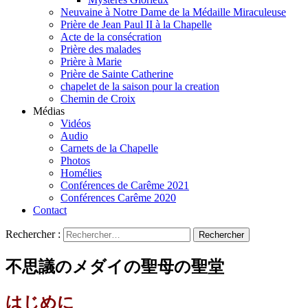
Neuvaine à Notre Dame de la Médaille Miraculeuse
Prière de Jean Paul II à la Chapelle
Acte de la consécration
Prière des malades
Prière à Marie
Prière de Sainte Catherine
chapelet de la saison pour la creation
Chemin de Croix
Médias
Vidéos
Audio
Carnets de la Chapelle
Photos
Homélies
Conférences de Carême 2021
Conférences Carême 2020
Contact
Rechercher :
不思議のメダイの聖母の聖堂
はじめに