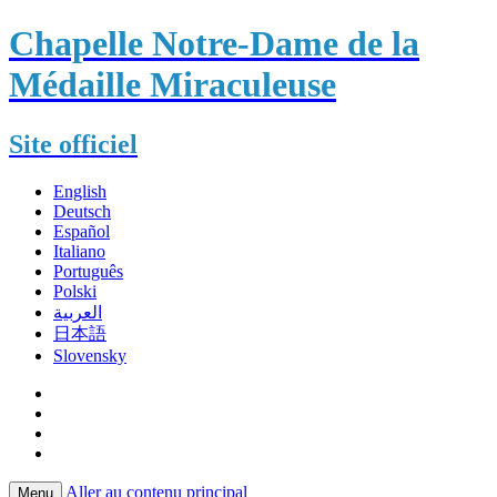
Chapelle Notre-Dame de la
Médaille Miraculeuse
Site officiel
English
Deutsch
Español
Italiano
Português
Polski
العربية
日本語
Slovensky
Aller au contenu principal
Menu