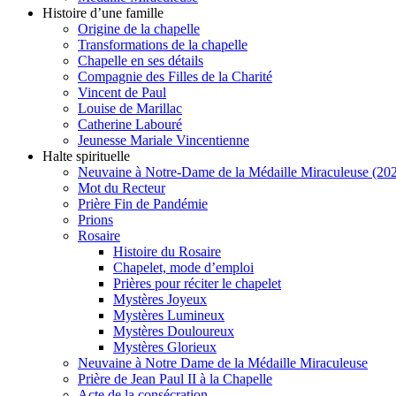
Histoire d’une famille
Origine de la chapelle
Transformations de la chapelle
Chapelle en ses détails
Compagnie des Filles de la Charité
Vincent de Paul
Louise de Marillac
Catherine Labouré
Jeunesse Mariale Vincentienne
Halte spirituelle
Neuvaine à Notre-Dame de la Médaille Miraculeuse (202
Mot du Recteur
Prière Fin de Pandémie
Prions
Rosaire
Histoire du Rosaire
Chapelet, mode d’emploi
Prières pour réciter le chapelet
Mystères Joyeux
Mystères Lumineux
Mystères Douloureux
Mystères Glorieux
Neuvaine à Notre Dame de la Médaille Miraculeuse
Prière de Jean Paul II à la Chapelle
Acte de la consécration