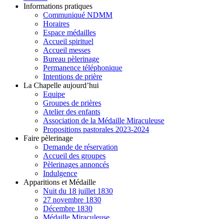
Informations pratiques
Communiqué NDMM
Horaires
Espace médailles
Accueil spirituel
Accueil messes
Bureau pèlerinage
Permanence téléphonique
Intentions de prière
La Chapelle aujourd’hui
Equipe
Groupes de prières
Atelier des enfants
Association de la Médaille Miraculeuse
Propositions pastorales 2023-2024
Faire pèlerinage
Demande de réservation
Accueil des groupes
Pèlerinages annoncés
Indulgence
Apparitions et Médaille
Nuit du 18 juillet 1830
27 novembre 1830
Décembre 1830
Médaille Miraculeuse