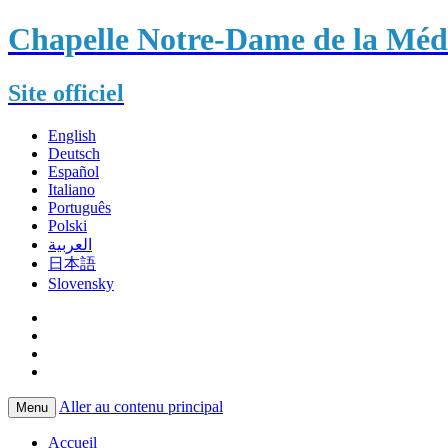
Chapelle Notre-Dame de la Méda
Site officiel
English
Deutsch
Español
Italiano
Português
Polski
العربية
日本語
Slovensky
Aller au contenu principal
Menu
Accueil