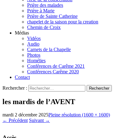
Prière des malades
Prière à Marie
Prière de Sainte Catherine
chapelet de la saison pour la creation
Chemin de Croix
Médias
Vidéos
Audio
Carnets de la Chapelle
Photos
Homélies
Conférences de Carême 2021
Conférences Carême 2020
Contact
Rechercher :
les mardis de l’AVENT
mardi 2 décembre 2025
Pleine résolution (1600 × 1600)
←
Précédent
Suivant
→
Accès