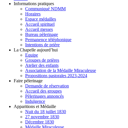
Informations pratiques
Communiqué NDMM
Horaires
Espace médailles
Accueil spirituel
Accueil messes
Bureau pèlerinage
Permanence téléphonique
Intentions de prière
La Chapelle aujourd’hui
Equipe
Groupes de prières
Atelier des enfants
Association de la Médaille Miraculeuse
Propositions pastorales 2023-2024
Faire pèlerinage
Demande de réservation
Accueil des groupes
Pèlerinages annoncés
Indulgence
Apparitions et Médaille
Nuit du 18 juillet 1830
27 novembre 1830
Décembre 1830
Médaille Miraculeuse