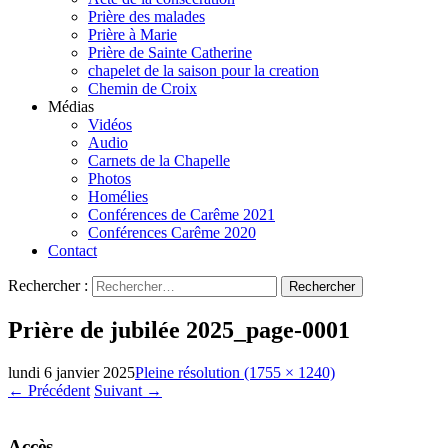
Prière des malades
Prière à Marie
Prière de Sainte Catherine
chapelet de la saison pour la creation
Chemin de Croix
Médias
Vidéos
Audio
Carnets de la Chapelle
Photos
Homélies
Conférences de Carême 2021
Conférences Carême 2020
Contact
Rechercher :
Prière de jubilée 2025_page-0001
lundi 6 janvier 2025
Pleine résolution (1755 × 1240)
←
Précédent
Suivant
→
Accès