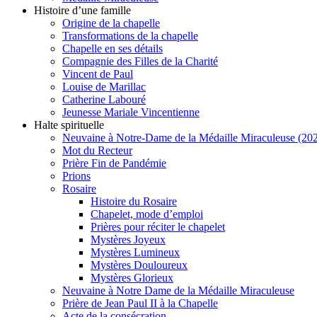
Histoire d’une famille
Origine de la chapelle
Transformations de la chapelle
Chapelle en ses détails
Compagnie des Filles de la Charité
Vincent de Paul
Louise de Marillac
Catherine Labouré
Jeunesse Mariale Vincentienne
Halte spirituelle
Neuvaine à Notre-Dame de la Médaille Miraculeuse (202
Mot du Recteur
Prière Fin de Pandémie
Prions
Rosaire
Histoire du Rosaire
Chapelet, mode d’emploi
Prières pour réciter le chapelet
Mystères Joyeux
Mystères Lumineux
Mystères Douloureux
Mystères Glorieux
Neuvaine à Notre Dame de la Médaille Miraculeuse
Prière de Jean Paul II à la Chapelle
Acte de la consécration