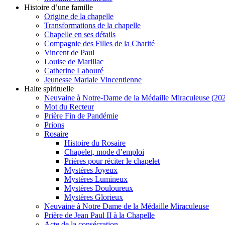
Histoire d’une famille
Origine de la chapelle
Transformations de la chapelle
Chapelle en ses détails
Compagnie des Filles de la Charité
Vincent de Paul
Louise de Marillac
Catherine Labouré
Jeunesse Mariale Vincentienne
Halte spirituelle
Neuvaine à Notre-Dame de la Médaille Miraculeuse (202
Mot du Recteur
Prière Fin de Pandémie
Prions
Rosaire
Histoire du Rosaire
Chapelet, mode d’emploi
Prières pour réciter le chapelet
Mystères Joyeux
Mystères Lumineux
Mystères Douloureux
Mystères Glorieux
Neuvaine à Notre Dame de la Médaille Miraculeuse
Prière de Jean Paul II à la Chapelle
Acte de la consécration