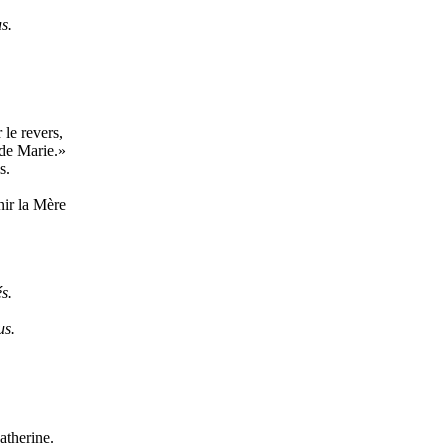
s.
 le revers,
 de Marie.»
s.
nir la Mère
s.
us.
atherine.