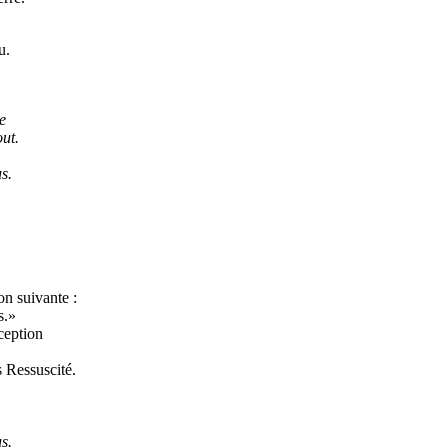
u.
e
ut.
s.
ion suivante :
s.»
ception
s Ressuscité.
s.