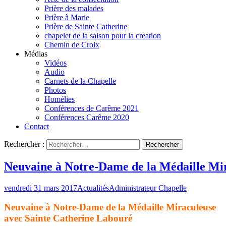
Prière des malades
Prière à Marie
Prière de Sainte Catherine
chapelet de la saison pour la creation
Chemin de Croix
Médias
Vidéos
Audio
Carnets de la Chapelle
Photos
Homélies
Conférences de Carême 2021
Conférences Carême 2020
Contact
Rechercher :
Neuvaine à Notre-Dame de la Médaille Mi
vendredi 31 mars 2017
Actualités
Administrateur Chapelle
Neuvaine
à
Notre-Dame de la Médaille Miraculeuse
avec Sainte Catherine Labouré