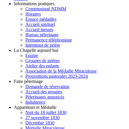
Informations pratiques
Communiqué NDMM
Horaires
Espace médailles
Accueil spirituel
Accueil messes
Bureau pèlerinage
Permanence téléphonique
Intentions de prière
La Chapelle aujourd’hui
Equipe
Groupes de prières
Atelier des enfants
Association de la Médaille Miraculeuse
Propositions pastorales 2023-2024
Faire pèlerinage
Demande de réservation
Accueil des groupes
Pèlerinages annoncés
Indulgence
Apparitions et Médaille
Nuit du 18 juillet 1830
27 novembre 1830
Décembre 1830
Médaille Miraculeuse