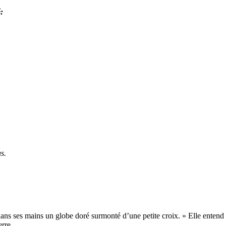
:
s.
dans ses mains un globe doré surmonté d’une petite croix. » Elle entend
erre.