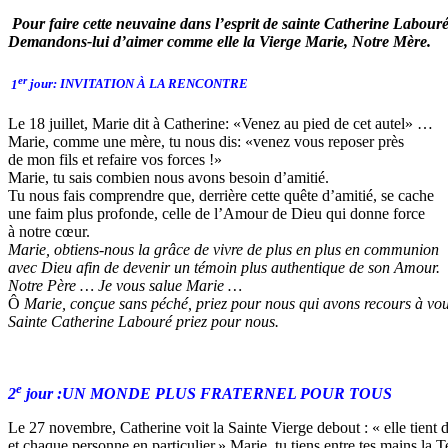
Pour faire cette neuvaine dans l’esprit de sainte Catherine Labouré
Demandons-lui d’aimer
comme elle la Vierge Marie, Notre Mère.
er
1
jour: INVITATION
À LA
RENCONTRE
Le 18 juillet, Marie dit à Catherine: «Venez au pied de cet autel» …
Marie, comme une mère, tu nous dis: «venez vous reposer près
de mon fils et refaire vos forces !»
Marie, tu sais combien nous avons besoin d’amitié.
Tu nous fais comprendre que, derrière cette quête d’amitié, se cache
une faim plus profonde, celle de l’Amour de Dieu qui donne force
à notre cœur.
Marie, obtiens-nous la grâce de vivre de plus en plus en communion
avec Dieu afin de devenir un témoin
plus
authentique de son Amour.
Notre Père … Je vous salue Marie …
Ô
Marie, conçue sans péché, priez pour nous qui avons recours à vou
Sainte Catherine Labouré priez pour nous.
e
2
jour :UN MONDE PLUS FRATERNEL POUR TOUS
Le 27 novembre, Catherine voit la Sainte Vierge debout : « elle tient 
et chaque personne en particulier.» Marie, tu tiens entre tes mains la T