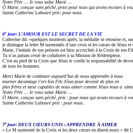
Notre Père … Je vous salue Marie …
Ô Marie, conçue sans péché, priez pour nous qui avons recours à vou
Sainte Catherine Labouré prie: pour nous.
e
6
jour
: L’AMOUR EST LE SECRET DE LA VIE
Catherine dit: «quelques moments après, la médaille se retourne et, sur
je distingue la lettre M surmontée d’une croix et les cœurs de Jésus et
Marie, l’initiale de ton prénom est bien accrochée à la Croix de ton Fil
Tu n’as jamais cessé de collaborer à sa Mission de Rédempteur.
C’est au pied de la Croix que Jésus te confie la responsabilité de deve
de tous les hommes.
Merci Marie de continuer aujourd’hui de nous apprendre à nous
tourner davantage l’ers Ion Fils Jésus pour devenir de plus en
plus frères et sœur capables de nous aimer comme Jésus nous a aimé
Notre Père … Je vous salue Marie …
Ô Marie, conçue sans péché, prie : pour nous qui avons recours à vo
Sainte Catherine Labouré prie : pour nous.
e
7
jour: DEUX CŒURS UNIS : APPRENDRE À AIMER
« Le M surmonté de la Croix et les deux cœurs en disent assez » dit C