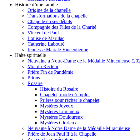
Histoire d’une famille
Origine de la chapelle
Transformations de la chapelle
Chapelle en ses détails
Compagnie des Filles de la Charité
Vincent de Paul
Louise de Marillac
Catherine Labouré
Jeunesse Mariale Vincentienne
Halte spirituelle
Neuvaine à Notre-Dame de la Médaille Miraculeuse (202
Mot du Recteur
Prière Fin de Pandémie
Prions
Rosaire
Histoire du Rosaire
Chapelet, mode d’emploi
Prières pour réciter le chapelet
Mystères Joyeux
Mystères Lumineux
Mystères Douloureux
Mystères Glorieux
Neuvaine à Notre Dame de la Médaille Miraculeuse
Prière de Jean Paul II à la Chapelle
Acte de la consécration