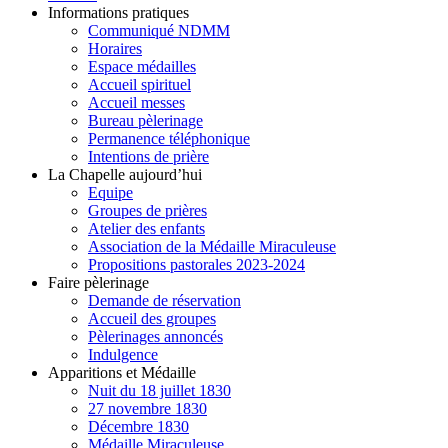
Informations pratiques
Communiqué NDMM
Horaires
Espace médailles
Accueil spirituel
Accueil messes
Bureau pèlerinage
Permanence téléphonique
Intentions de prière
La Chapelle aujourd’hui
Equipe
Groupes de prières
Atelier des enfants
Association de la Médaille Miraculeuse
Propositions pastorales 2023-2024
Faire pèlerinage
Demande de réservation
Accueil des groupes
Pèlerinages annoncés
Indulgence
Apparitions et Médaille
Nuit du 18 juillet 1830
27 novembre 1830
Décembre 1830
Médaille Miraculeuse