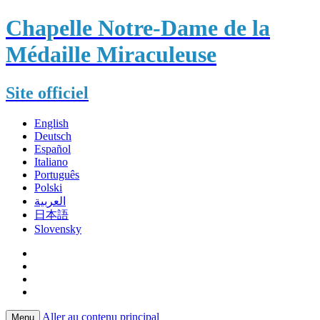
Chapelle Notre-Dame de la
Médaille Miraculeuse
Site officiel
English
Deutsch
Español
Italiano
Português
Polski
العربية
日本語
Slovensky
Aller au contenu principal
Menu