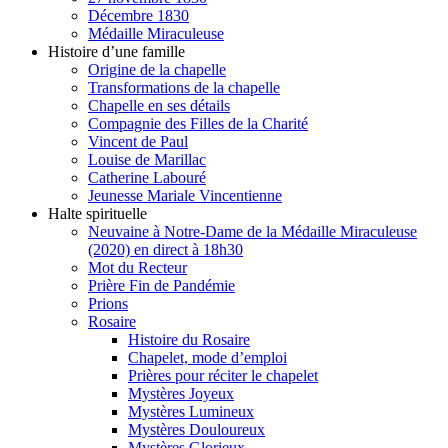
Décembre 1830
Médaille Miraculeuse
Histoire d’une famille
Origine de la chapelle
Transformations de la chapelle
Chapelle en ses détails
Compagnie des Filles de la Charité
Vincent de Paul
Louise de Marillac
Catherine Labouré
Jeunesse Mariale Vincentienne
Halte spirituelle
Neuvaine à Notre-Dame de la Médaille Miraculeuse
(2020) en direct à 18h30
Mot du Recteur
Prière Fin de Pandémie
Prions
Rosaire
Histoire du Rosaire
Chapelet, mode d’emploi
Prières pour réciter le chapelet
Mystères Joyeux
Mystères Lumineux
Mystères Douloureux
Mystères Glorieux