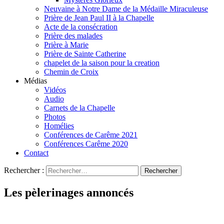
Neuvaine à Notre Dame de la Médaille Miraculeuse
Prière de Jean Paul II à la Chapelle
Acte de la consécration
Prière des malades
Prière à Marie
Prière de Sainte Catherine
chapelet de la saison pour la creation
Chemin de Croix
Médias
Vidéos
Audio
Carnets de la Chapelle
Photos
Homélies
Conférences de Carême 2021
Conférences Carême 2020
Contact
Rechercher :
Les pèlerinages annoncés