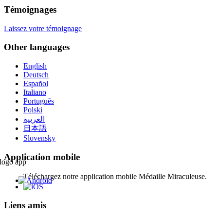
Témoignages
Laissez votre témoignage
Other languages
English
Deutsch
Español
Italiano
Português
Polski
العربية
日本語
Slovensky
Application mobile
Téléchargez notre application mobile Médaille Miraculeuse.
Liens amis