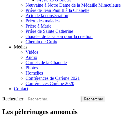
Neuvaine à Notre Dame de la Médaille Miraculeuse
Prière de Jean Paul II à la Chapelle
Acte de la consécration
Prière des malades
Prière à Marie
Prière de Sainte Catherine
chapelet de la saison pour la creation
Chemin de Croix
Médias
Vidéos
Audio
Carnets de la Chapelle
Photos
Homélies
Conférences de Carême 2021
Conférences Carême 2020
Contact
Rechercher :
Les pèlerinages annoncés