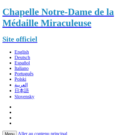
Chapelle Notre-Dame de la
Médaille Miraculeuse
Site officiel
English
Deutsch
Español
Italiano
Português
Polski
العربية
日本語
Slovensky
Aller au contenu principal
Menu