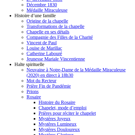
Décembre 1830
Médaille Miraculeuse
Histoire d’une famille
Origine de la chapelle
Transformations de la chapelle
Chapelle en ses détails
Compagnie des Filles de la Charité
Vincent de Paul
Louise de Marillac
Catherine Labouré
Jeunesse Mariale Vincentienne
Halte spirituelle
Neuvaine à Notre-Dame de la Médaille Miraculeuse
(2020) en direct à 18h30
Mot du Recteur
Prière Fin de Pandémie
Prions
Rosaire
Histoire du Rosaire
Chapelet, mode d’emploi
Prières pour réciter le chapelet
Mystères Joyeux
Mystères Lumineux
Mystères Douloureux
Mystères Glorieux