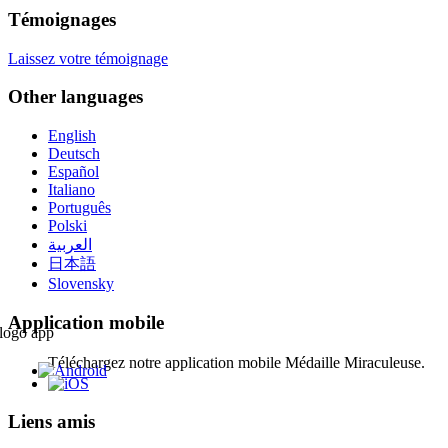
Témoignages
Laissez votre témoignage
Other languages
English
Deutsch
Español
Italiano
Português
Polski
العربية
日本語
Slovensky
Application mobile
Téléchargez notre application mobile Médaille Miraculeuse.
Liens amis