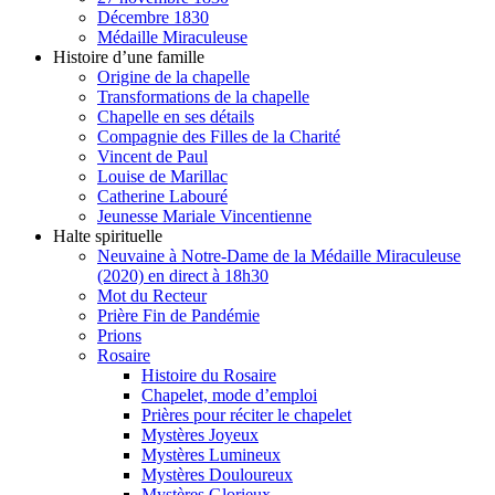
Décembre 1830
Médaille Miraculeuse
Histoire d’une famille
Origine de la chapelle
Transformations de la chapelle
Chapelle en ses détails
Compagnie des Filles de la Charité
Vincent de Paul
Louise de Marillac
Catherine Labouré
Jeunesse Mariale Vincentienne
Halte spirituelle
Neuvaine à Notre-Dame de la Médaille Miraculeuse
(2020) en direct à 18h30
Mot du Recteur
Prière Fin de Pandémie
Prions
Rosaire
Histoire du Rosaire
Chapelet, mode d’emploi
Prières pour réciter le chapelet
Mystères Joyeux
Mystères Lumineux
Mystères Douloureux
Mystères Glorieux