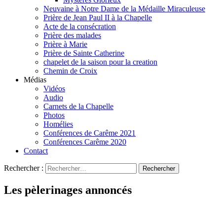
Neuvaine à Notre Dame de la Médaille Miraculeuse
Prière de Jean Paul II à la Chapelle
Acte de la consécration
Prière des malades
Prière à Marie
Prière de Sainte Catherine
chapelet de la saison pour la creation
Chemin de Croix
Médias
Vidéos
Audio
Carnets de la Chapelle
Photos
Homélies
Conférences de Carême 2021
Conférences Carême 2020
Contact
Rechercher :
Les pèlerinages annoncés