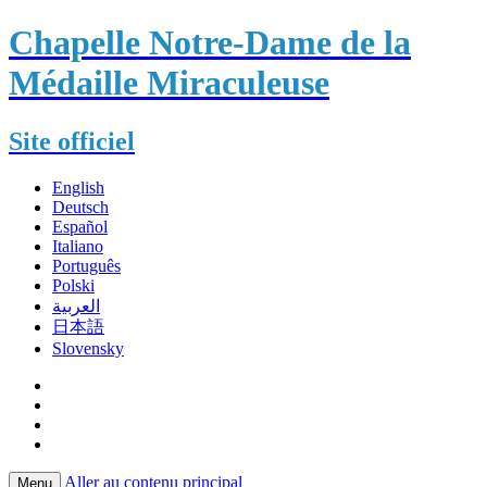
Chapelle Notre-Dame de la
Médaille Miraculeuse
Site officiel
English
Deutsch
Español
Italiano
Português
Polski
العربية
日本語
Slovensky
Aller au contenu principal
Menu