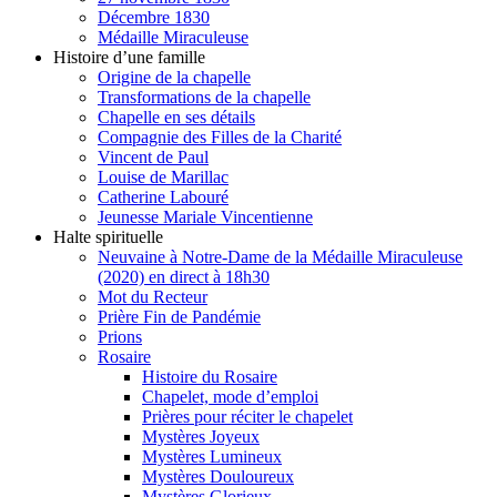
Décembre 1830
Médaille Miraculeuse
Histoire d’une famille
Origine de la chapelle
Transformations de la chapelle
Chapelle en ses détails
Compagnie des Filles de la Charité
Vincent de Paul
Louise de Marillac
Catherine Labouré
Jeunesse Mariale Vincentienne
Halte spirituelle
Neuvaine à Notre-Dame de la Médaille Miraculeuse
(2020) en direct à 18h30
Mot du Recteur
Prière Fin de Pandémie
Prions
Rosaire
Histoire du Rosaire
Chapelet, mode d’emploi
Prières pour réciter le chapelet
Mystères Joyeux
Mystères Lumineux
Mystères Douloureux
Mystères Glorieux