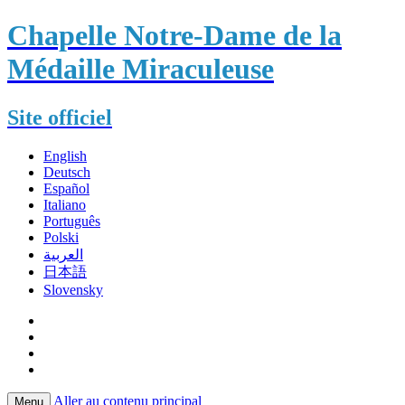
Chapelle Notre-Dame de la
Médaille Miraculeuse
Site officiel
English
Deutsch
Español
Italiano
Português
Polski
العربية
日本語
Slovensky
Aller au contenu principal
Menu