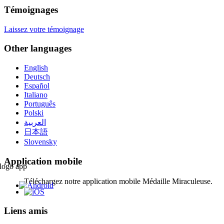
Témoignages
Laissez votre témoignage
Other languages
English
Deutsch
Español
Italiano
Português
Polski
العربية
日本語
Slovensky
Application mobile
Téléchargez notre application mobile Médaille Miraculeuse.
Liens amis