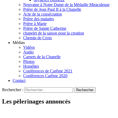
Neuvaine à Notre Dame de la Médaille Miraculeuse
Prière de Jean Paul II à la Chapelle
Acte de la consécration
Prière des malades
Prière à Marie
Prière de Sainte Catherine
chapelet de la saison pour la creation
Chemin de Croix
Médias
Vidéos
Audio
Carnets de la Chapelle
Photos
Homélies
Conférences de Carême 2021
Conférences Carême 2020
Contact
Rechercher :
Les pèlerinages annoncés