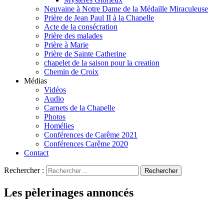
Neuvaine à Notre Dame de la Médaille Miraculeuse
Prière de Jean Paul II à la Chapelle
Acte de la consécration
Prière des malades
Prière à Marie
Prière de Sainte Catherine
chapelet de la saison pour la creation
Chemin de Croix
Médias
Vidéos
Audio
Carnets de la Chapelle
Photos
Homélies
Conférences de Carême 2021
Conférences Carême 2020
Contact
Rechercher :
Les pèlerinages annoncés