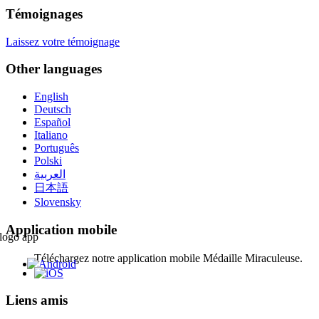
Témoignages
Laissez votre témoignage
Other languages
English
Deutsch
Español
Italiano
Português
Polski
العربية
日本語
Slovensky
Application mobile
Téléchargez notre application mobile Médaille Miraculeuse.
Liens amis