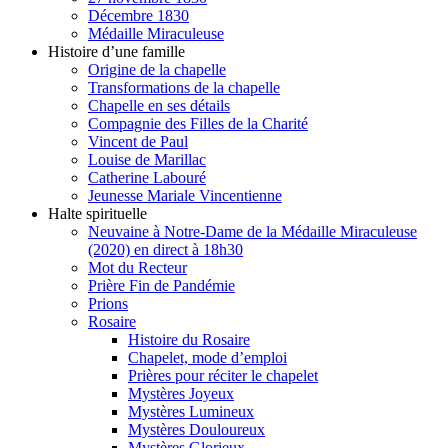
Décembre 1830
Médaille Miraculeuse
Histoire d’une famille
Origine de la chapelle
Transformations de la chapelle
Chapelle en ses détails
Compagnie des Filles de la Charité
Vincent de Paul
Louise de Marillac
Catherine Labouré
Jeunesse Mariale Vincentienne
Halte spirituelle
Neuvaine à Notre-Dame de la Médaille Miraculeuse
(2020) en direct à 18h30
Mot du Recteur
Prière Fin de Pandémie
Prions
Rosaire
Histoire du Rosaire
Chapelet, mode d’emploi
Prières pour réciter le chapelet
Mystères Joyeux
Mystères Lumineux
Mystères Douloureux
Mystères Glorieux