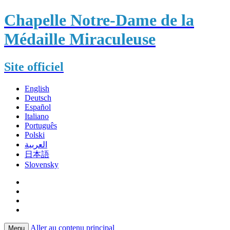
Chapelle Notre-Dame de la
Médaille Miraculeuse
Site officiel
English
Deutsch
Español
Italiano
Português
Polski
العربية
日本語
Slovensky
Aller au contenu principal
Menu