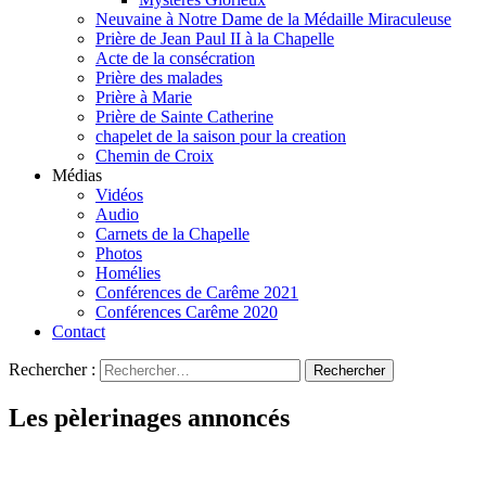
Neuvaine à Notre Dame de la Médaille Miraculeuse
Prière de Jean Paul II à la Chapelle
Acte de la consécration
Prière des malades
Prière à Marie
Prière de Sainte Catherine
chapelet de la saison pour la creation
Chemin de Croix
Médias
Vidéos
Audio
Carnets de la Chapelle
Photos
Homélies
Conférences de Carême 2021
Conférences Carême 2020
Contact
Rechercher :
Les pèlerinages annoncés