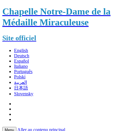
Chapelle Notre-Dame de la
Médaille Miraculeuse
Site officiel
English
Deutsch
Español
Italiano
Português
Polski
العربية
日本語
Slovensky
Aller au contenu principal
Menu