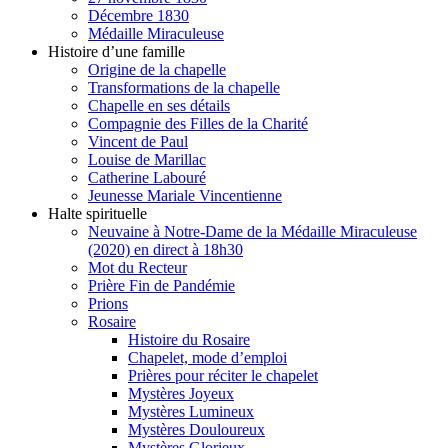
Décembre 1830
Médaille Miraculeuse
Histoire d’une famille
Origine de la chapelle
Transformations de la chapelle
Chapelle en ses détails
Compagnie des Filles de la Charité
Vincent de Paul
Louise de Marillac
Catherine Labouré
Jeunesse Mariale Vincentienne
Halte spirituelle
Neuvaine à Notre-Dame de la Médaille Miraculeuse
(2020) en direct à 18h30
Mot du Recteur
Prière Fin de Pandémie
Prions
Rosaire
Histoire du Rosaire
Chapelet, mode d’emploi
Prières pour réciter le chapelet
Mystères Joyeux
Mystères Lumineux
Mystères Douloureux
Mystères Glorieux