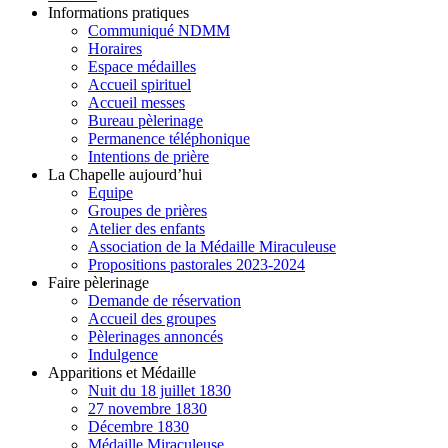
Informations pratiques
Communiqué NDMM
Horaires
Espace médailles
Accueil spirituel
Accueil messes
Bureau pèlerinage
Permanence téléphonique
Intentions de prière
La Chapelle aujourd’hui
Equipe
Groupes de prières
Atelier des enfants
Association de la Médaille Miraculeuse
Propositions pastorales 2023-2024
Faire pèlerinage
Demande de réservation
Accueil des groupes
Pèlerinages annoncés
Indulgence
Apparitions et Médaille
Nuit du 18 juillet 1830
27 novembre 1830
Décembre 1830
Médaille Miraculeuse