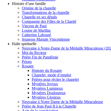
Histoire d’une famille
Origine de la chapelle
Transformations de la chapelle
Chapelle en ses détails
Compagnie des Filles de la Charité
Vincent de Paul
Louise de Marillac
Catherine Labouré
Jeunesse Mariale Vincentienne
Halte spirituelle
Neuvaine à Notre-Dame de la Médaille Miraculeuse (202
Mot du Recteur
Prière Fin de Pandémie
Prions
Rosaire
Histoire du Rosaire
Chapelet, mode d’emploi
Prières pour réciter le chapelet
Mystères Joyeux
Mystères Lumineux
Mystères Douloureux
Mystères Glorieux
Neuvaine à Notre Dame de la Médaille Miraculeuse
Prière de Jean Paul II à la Chapelle
Acte de la consécration