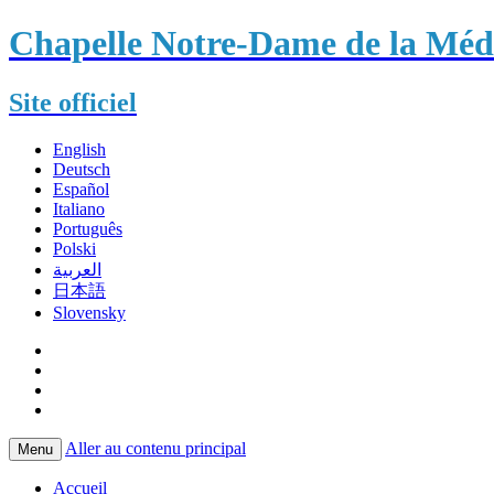
Chapelle Notre-Dame de la Méda
Site officiel
English
Deutsch
Español
Italiano
Português
Polski
العربية
日本語
Slovensky
Aller au contenu principal
Menu
Accueil