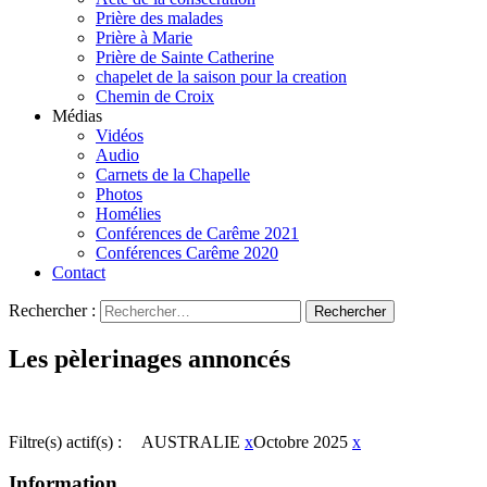
Prière des malades
Prière à Marie
Prière de Sainte Catherine
chapelet de la saison pour la creation
Chemin de Croix
Médias
Vidéos
Audio
Carnets de la Chapelle
Photos
Homélies
Conférences de Carême 2021
Conférences Carême 2020
Contact
Rechercher :
Les pèlerinages annoncés
Filtre(s) actif(s) :
AUSTRALIE
x
Octobre 2025
x
Information